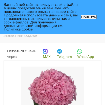
Данный веб-сайт использует cookie-файлы
0
в целях предоставления вам лучшего
пользовательского опыта на нашем сайте.
Продолжая использовать данный сайт, вы
Принять
соглашаетесь с использованием нами
гидрангия Джамбо Пинк; Колумбия
cookie-файлов. Для получения
дополнительной информации см.
Политика Cookie
.
Каталог
-
Каталог цветов в Уфе
-
Цветы для флористики
-
гидрангия
Джамбо Пинк; Колумбия
Связаться с нами
через
MAX
Telegram
WhatsApp