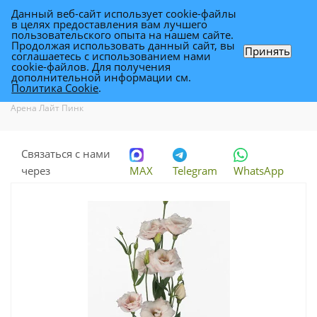
Данный веб-сайт использует cookie-файлы
0
в целях предоставления вам лучшего
пользовательского опыта на нашем сайте.
Продолжая использовать данный сайт, вы
Принять
соглашаетесь с использованием нами
эустома Арена Лайт Пинк
cookie-файлов. Для получения
дополнительной информации см.
Политика Cookie
.
Каталог
-
Каталог цветов в Уфе
-
Цветы для флористики
-
эустома
Арена Лайт Пинк
Связаться с нами
через
MAX
Telegram
WhatsApp