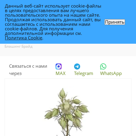
Данный веб-сайт использует cookie-файлы
0
в целях предоставления вам лучшего
пользовательского опыта на нашем сайте.
Продолжая использовать данный сайт, вы
Принять
соглашаетесь с использованием нами
бруния Блашинг Брайд
cookie-файлов. Для получения
дополнительной информации см.
Политика Cookie
.
Каталог
-
Каталог цветов в Уфе
-
Цветы для флористики
-
бруния
Блашинг Брайд
Связаться с нами
через
MAX
Telegram
WhatsApp