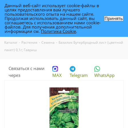
Данный веб-сайт использует cookie-файлы в
0
целях предоставления вам лучшего
пользовательского опыта на нашем сайте.
Продолжая использовать данный сайт, вы
Принять
соглашаетесь с использованием нами cookie-
Базилик Бутербродный лист (цветной
файлов. Для получения дополнительной
информации см.
Политика Cookie
.
пакет) 0,1г; Гавриш
Каталог
-
Растения
-
Семена
-
Базилик Бутербродный лист (цветной
пакет) 0,1г; Гавриш
Связаться с нами
через
MAX
Telegram
WhatsApp