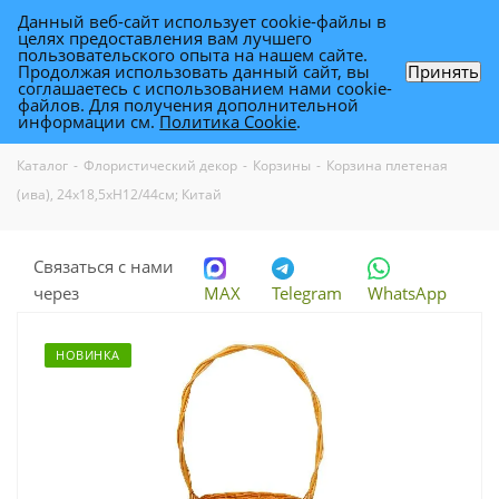
Данный веб-сайт использует cookie-файлы в
0
целях предоставления вам лучшего
пользовательского опыта на нашем сайте.
Продолжая использовать данный сайт, вы
Принять
соглашаетесь с использованием нами cookie-
Корзина плетеная (ива),
файлов. Для получения дополнительной
информации см.
Политика Cookie
.
24х18,5хН12/44см; Китай
Каталог
-
Флористический декор
-
Корзины
-
Корзина плетеная
(ива), 24х18,5хН12/44см; Китай
Связаться с нами
через
MAX
Telegram
WhatsApp
НОВИНКА