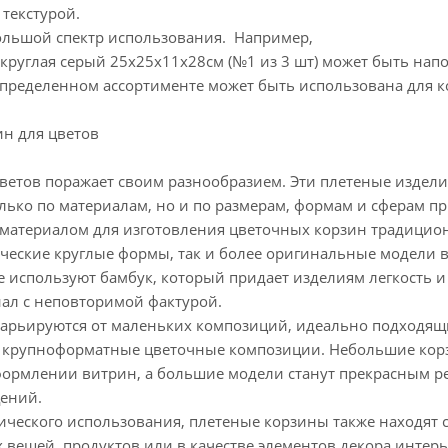
текстурой.
ьшой спектр использования. Например,
 круглая серый 25х25х11х28см (№1 из 3 шт) может быть на
 определенном ассортименте может быть использована для 
н для цветов
тов поражает своим разнообразием. Эти плетеные изделия
лько по материалам, но и по размерам, формам и сферам п
атериалом для изготовления цветочных корзин традиционн
сические круглые формы, так и более оригинальные модели 
 используют бамбук, который придает изделиям легкость и 
ал с неповторимой фактурой.
ьируются от маленьких композиций, идеально подходящи
 крупноформатные цветочные композиции. Небольшие корзи
формлении витрин, а большие модели станут прекрасным р
ений.
кого использования, плетеные корзины также находят св
вещей, продуктов или в качестве элементов декора интерье