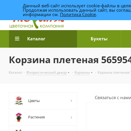
Данный веб-сайт использует cookie-файлы в цел
Продолжая использовать данный сайт, вы соглаш
информации см.
Политика Cookie
.
Доставка цветов по Уфе
Каталог
Букеты
Корзина плетеная 565954 
Каталог
-
Флористический декор
-
Корзины
-
Корзина плетеная 5
Связаться с нам
Цветы
Растения