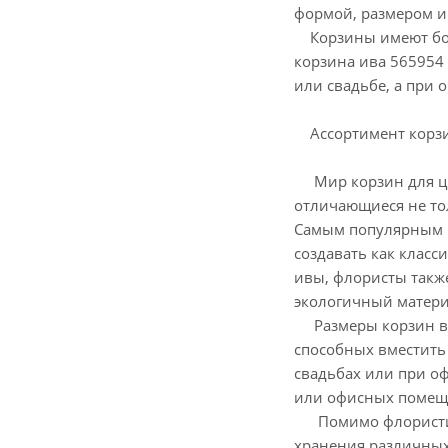
формой, размером и 
Корзины имеют бол
корзина ива 565954
или свадьбе, а при
Ассортимент корзи
Мир корзин для цве
отличающиеся не то
Самым популярным м
создавать как клас
ивы, флористы также
экологичный матери
Размеры корзин вар
способных вместить
свадьбах или при о
или офисных помещ
Помимо флористичес
хранения различных 