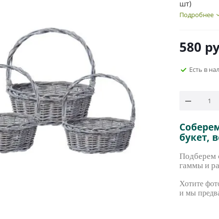
шт)
Подробнее
580
ру
Есть в на
Собере
букет, 
Подберем с
гаммы и ра
Хотите фото
и мы предв