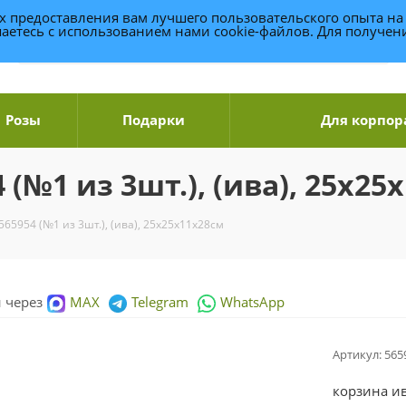
ях предоставления вам лучшего пользовательского опыта на
аетесь с использованием нами cookie-файлов. Для получе
Розы
Подарки
Для корпор
(№1 из 3шт.), (ива), 25х25
65954 (№1 из 3шт.), (ива), 25х25х11х28см
и через
MAX
Telegram
WhatsApp
Артикул:
565
корзина ив