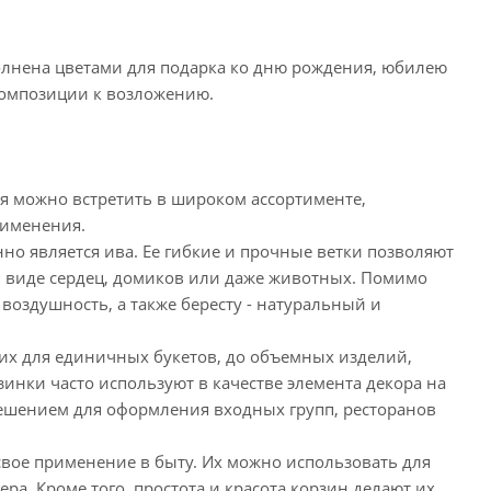
полнена цветами для подарка ко дню рождения, юбилею
композиции к возложению.
 можно встретить в широком ассортименте,
рименения.
о является ива. Ее гибкие и прочные ветки позволяют
в виде сердец, домиков или даже животных. Помимо
воздушность, а также бересту - натуральный и
х для единичных букетов, до объемных изделий,
нки часто используют в качестве элемента декора на
ешением для оформления входных групп, ресторанов
ое применение в быту. Их можно использовать для
ра. Кроме того, простота и красота корзин делают их