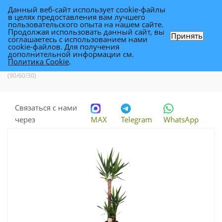
Данный веб-сайт использует cookie-файлы
0
в целях предоставления вам лучшего
пользовательского опыта на нашем сайте.
Продолжая использовать данный сайт, вы
Принять
соглашаетесь с использованием нами
Юкка 23/130 3 ств. (90/60/30)
cookie-файлов. Для получения
дополнительной информации см.
Политика Cookie
.
Каталог
-
Растения
-
Комнатные растения
-
Юкка 23/130 3 ств.
(90/60/30)
Связаться с нами
через
MAX
Telegram
WhatsApp