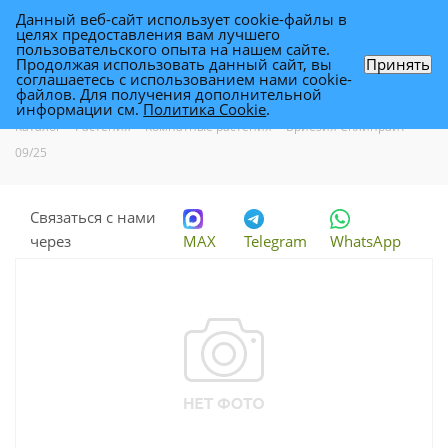
Данный веб-сайт использует cookie-файлы в
0
целях предоставления вам лучшего
пользовательского опыта на нашем сайте.
Продолжая использовать данный сайт, вы
Принять
соглашаетесь с использованием нами cookie-
Вриезия Сплинрайт 09/25
файлов. Для получения дополнительной
информации см.
Политика Cookie
.
Каталог
-
Растения
-
Комнатные растения
-
Вриезия Сплинрайт
09/25
Связаться с нами
через
MAX
Telegram
WhatsApp