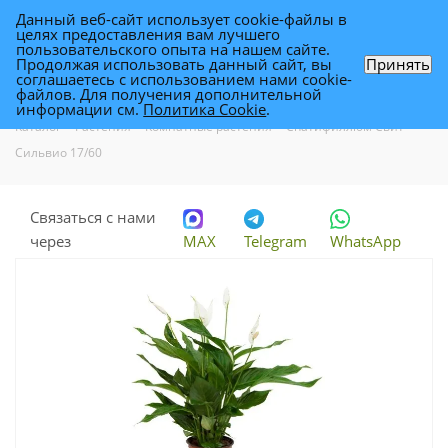
Данный веб-сайт использует cookie-файлы в
0
целях предоставления вам лучшего
пользовательского опыта на нашем сайте.
Продолжая использовать данный сайт, вы
Принять
соглашаетесь с использованием нами cookie-
Спатифиллюм Свит Сильвио 17/60
файлов. Для получения дополнительной
информации см.
Политика Cookie
.
Каталог
-
Растения
-
Комнатные растения
-
Спатифиллюм Свит
Сильвио 17/60
Связаться с нами
через
MAX
Telegram
WhatsApp