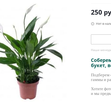
250
ру
Нет в на
Наши менедже
Собере
букет, 
Подберем с
гаммы и ра
Хотите фото
и мы предв