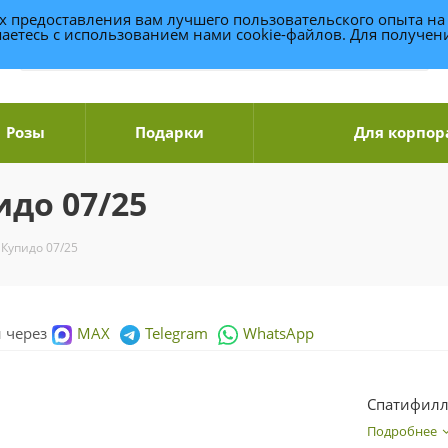
ях предоставления вам лучшего пользовательского опыта на
аетесь с использованием нами cookie-файлов. Для получе
Розы
Подарки
Для корпор
до 07/25
Купидо 07/25
и через
MAX
Telegram
WhatsApp
Спатифилл
Подробнее