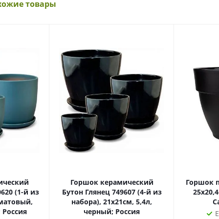
хожие товары
ический
Горшок керамический
Горшок 
620 (1-й из
Бутон Глянец 749607 (4-й из
25х20,4
 матовый,
набора), 21х21см, 5,4л,
С
; Россия
черный; Россия
Е