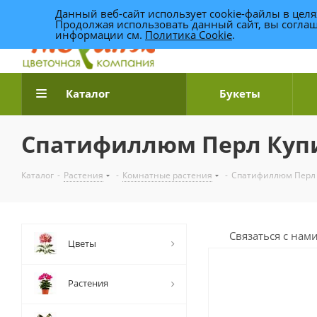
Данный веб-сайт использует cookie-файлы в цел
Продолжая использовать данный сайт, вы соглаш
информации см.
Политика Cookie
.
Доставка цветов по Уфе
Каталог
Букеты
Спатифиллюм Перл Купи
Каталог
-
Растения
-
Комнатные растения
-
Спатифиллюм Перл 
Связаться с нам
Цветы
Растения