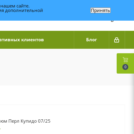
 нашем сайте.
ния дополнительной
Принять
Связаться по WhatsApp
+7 (989) 95-14-014
Звоните с 9:00 до 20:00
Связаться по Telegram
ативных клиентов
Блог
0
юм Перл Купидо 07/25