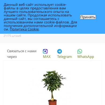
Данный веб-сайт использует cookie-
0
файлы в целях предоставления вам
лучшего пользовательского опыта на
нашем сайте. Продолжая использовать
Принять
данный сайт, вы соглашаетесь с
Шефлера Компакта 21/75 штамб
использованием нами cookie-файлов. Для
получения дополнительной информации
см.
Политика Cookie
.
Каталог
-
Растения
-
Комнатные растения
-
Шефлера Компакта
21/75 штамб
Связаться с нами
через
MAX
Telegram
WhatsApp