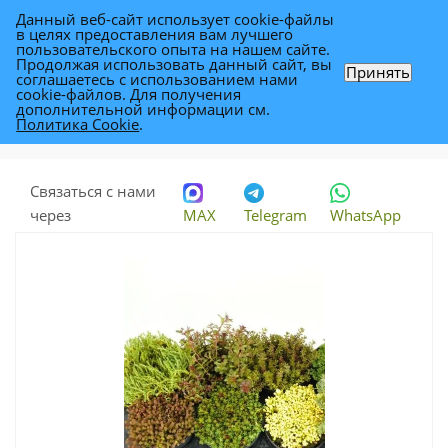
Данный веб-сайт использует cookie-файлы
0
в целях предоставления вам лучшего
пользовательского опыта на нашем сайте.
Продолжая использовать данный сайт, вы
Принять
соглашаетесь с использованием нами
Седум микс 09/15
cookie-файлов. Для получения
дополнительной информации см.
Политика Cookie
.
Каталог
-
Растения
-
Комнатные растения
-
Седум микс 09/15
Связаться с нами
через
MAX
Telegram
WhatsApp