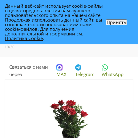
Данный веб-сайт использует cookie-файлы
0
в целях предоставления вам лучшего
пользовательского опыта на нашем сайте.
Продолжая использовать данный сайт, вы
Принять
соглашаетесь с использованием нами
Роза Виктори Джиджи 10/30
cookie-файлов. Для получения
дополнительной информации см.
Политика Cookie
.
Каталог
-
Растения
-
Комнатные растения
-
Роза Виктори Джиджи
10/30
Связаться с нами
через
MAX
Telegram
WhatsApp