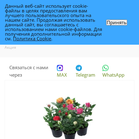
Данный веб-сайт использует cookie-
0
файлы в целях предоставления вам
лучшего пользовательского опыта на
нашем сайте. Продолжая использовать
Принять
данный сайт, вы соглашаетесь с
Роза Патио Ред 13/30 Акция
использованием нами cookie-файлов. Для
получения дополнительной информации
см.
Политика Cookie
.
Каталог
-
Растения
-
Комнатные растения
-
Роза Патио Ред 13/30
Акция
Связаться с нами
через
MAX
Telegram
WhatsApp