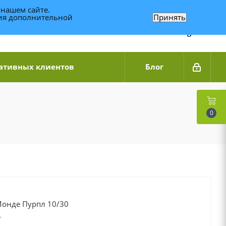
 нашем сайте.
ния дополнительной
Принять
Связаться по WhatsApp
+7 (989) 95-14-014
Звоните с 9:00 до 20:00
Связаться по Telegram
ативных клиентов
Блог
0
Монде Пурпл 10/30