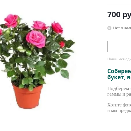
700
ру
Нет в на
Наши менедже
Собере
букет, 
Подберем с
гаммы и ра
Хотите фото
и мы предв