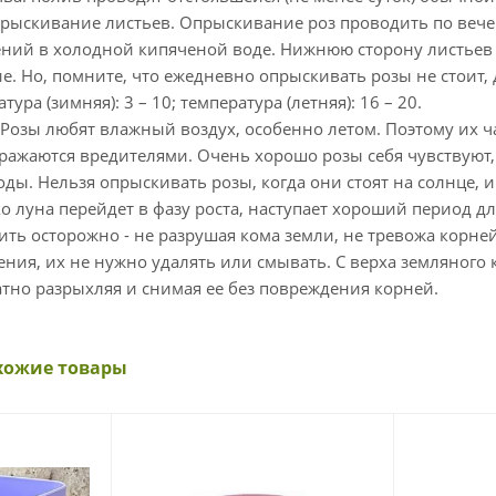
прыскивание листьев. Опрыскивание роз проводить по веч
ний в холодной кипяченой воде. Нижнюю сторону листьев 
. Но, помните, что ежедневно опрыскивать розы не стоит, 
ура (зимняя): 3 – 10; температура (летняя): 16 – 20.
Розы любят влажный воздух, особенно летом. Поэтому их ча
ражаются вредителями. Очень хорошо розы себя чувствуют, 
ы. Нельзя опрыскивать розы, когда они стоят на солнце, 
ко луна перейдет в фазу роста, наступает хороший период дл
ть осторожно - не разрушая кома земли, не тревожа корней
ния, их не нужно удалять или смывать. С верха земляного
атно разрыхляя и снимая ее без повреждения корней.
хожие товары