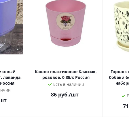
тиковый
Кашпо пластиковое Классик,
Горшок 
, лаванда,
розовое, 0,35л; Россия
Собаки б
 Россия
набора
Есть в наличии
личии
86
руб.
/шт
Е
/шт
71