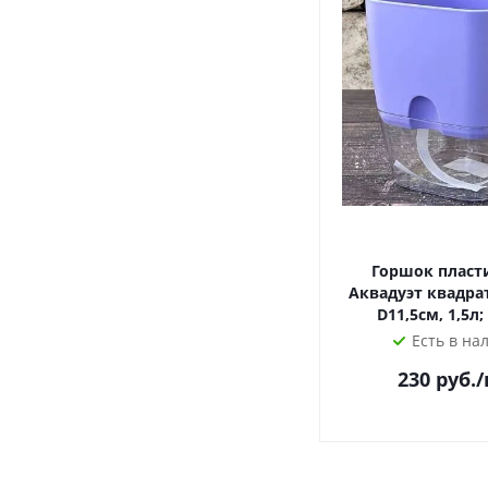
Горшок плас
Аквадуэт квадрат
D11,5см, 1,5л;
Есть в на
230
руб.