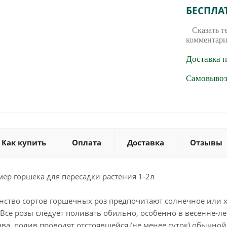
БЕСПЛА
Сказать т
комментари
Доставка 
Самовывоз 
Как купить
Оплата
Доставка
Отзывы
ер горшека для пересадки растения 1-2л
ство сортов горшечных роз предпочитают солнечное или х
Все розы следует поливать обильно, особенно в весенне-ле
чва. полив проводят отстоявшейся (не менее суток) обычн