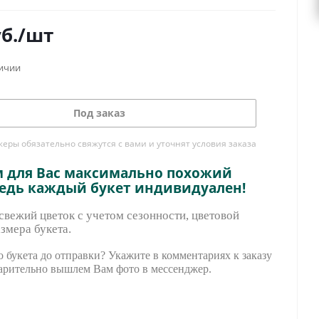
б.
/шт
личии
Под заказ
ры обязательно свяжутся с вами и уточнят условия заказа
м для Вас максимально похожий
ведь каждый букет индивидуален!
вежий цветок с учетом сезонности, цветовой
змера букета.
 букета до отправки? Укажите в комментариях к заказу
арительно вышле
м Вам фото в мессенджер.