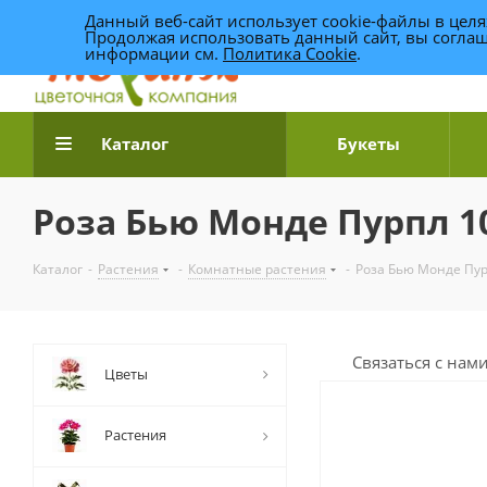
Данный веб-сайт использует cookie-файлы в цел
Продолжая использовать данный сайт, вы соглаш
информации см.
Политика Cookie
.
Доставка цветов по Уфе
Каталог
Букеты
Роза Бью Монде Пурпл 1
Каталог
-
Растения
-
Комнатные растения
-
Роза Бью Монде Пур
Связаться с нам
Цветы
Растения