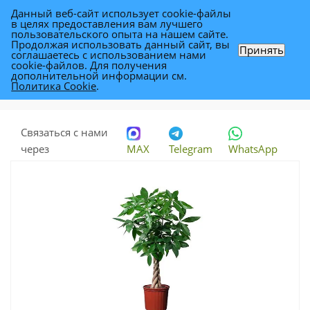
Данный веб-сайт использует cookie-файлы
0
в целях предоставления вам лучшего
пользовательского опыта на нашем сайте.
Продолжая использовать данный сайт, вы
Принять
соглашаетесь с использованием нами
Пахира Акватика 27/145
cookie-файлов. Для получения
дополнительной информации см.
Политика Cookie
.
Каталог
-
Растения
-
Комнатные растения
-
Пахира Акватика 27/145
Связаться с нами
через
MAX
Telegram
WhatsApp