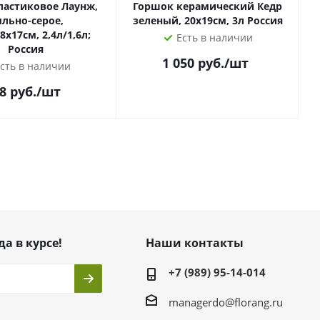
ластиковое Лаунж,
Горшок керамический Кедр
льно-серое,
зеленый, 20х19см, 3л Россия
,8х17см, 2,4л/1,6л;
Есть в наличии
Россия
1 050
руб.
/шт
сть в наличии
8
руб.
/шт
да в курсе!
Наши контакты
+7 (989) 95-14-014
managerdo@florang.ru