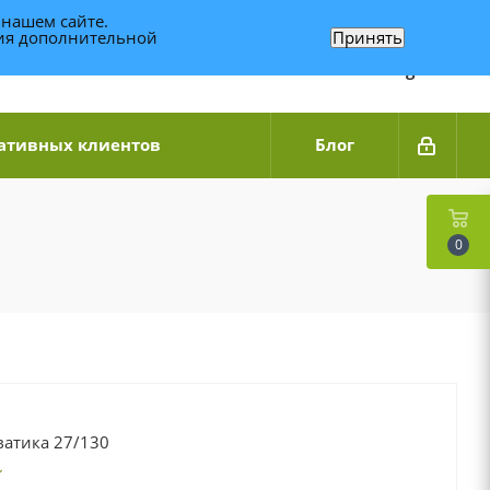
 нашем сайте.
ния дополнительной
Принять
Связаться по WhatsApp
+7 (989) 95-14-014
Звоните с 9:00 до 20:00
Связаться по Telegram
ативных клиентов
Блог
0
ватика 27/130