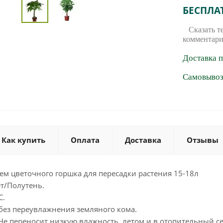
БЕСПЛА
Сказать т
комментари
Доставка 
Самовывоз 
Как купить
Оплата
Доставка
Отзывы
м цветочного горшка для пересадки растения 15-18л
т/Полутень.
С.
без переувлажнения земляного кома.
Не переносит низкую влажность, летом и в отопительный с