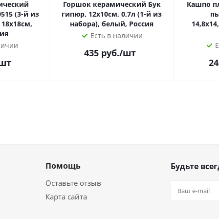
ический
Горшок керамический Бук
Кашпо п
515 (3-й из
гипюр, 12х10см, 0,7л (1-й из
пы
 18х18см,
набора), белый, Россия
14,8х14
сия
Есть в наличии
личии
Е
435
руб.
/шт
/шт
24
Помощь
Будьте всег
Оставьте отзыв
Карта сайта