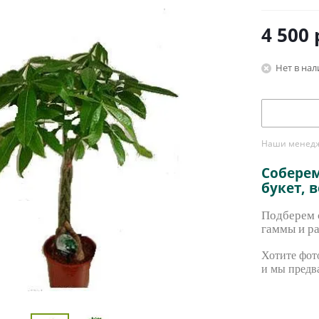
4 500
Нет в на
Наши менедже
Собере
букет, 
Подберем с
гаммы и ра
Хотите фото
и мы предв