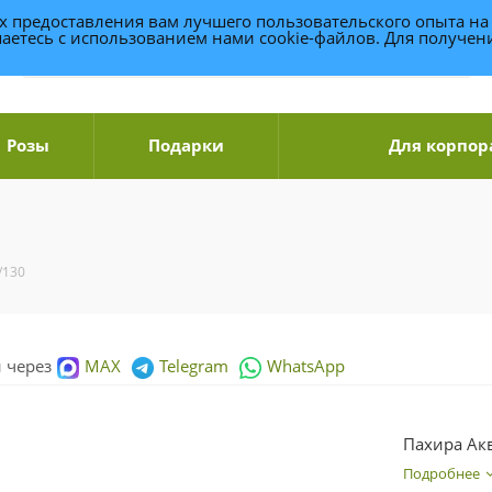
ях предоставления вам лучшего пользовательского опыта на
аетесь с использованием нами cookie-файлов. Для получе
Розы
Подарки
Для корпор
/130
и через
MAX
Telegram
WhatsApp
Пахира Ак
Подробнее