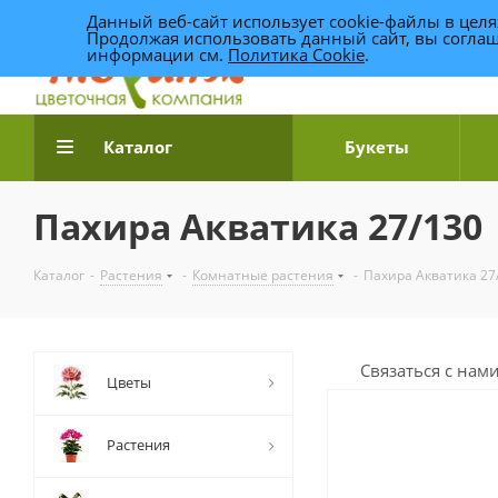
Данный веб-сайт использует cookie-файлы в цел
Продолжая использовать данный сайт, вы соглаш
информации см.
Политика Cookie
.
Доставка цветов по Уфе
Каталог
Букеты
Пахира Акватика 27/130
Каталог
-
Растения
-
Комнатные растения
-
Пахира Акватика 27
Связаться с нам
Цветы
Растения