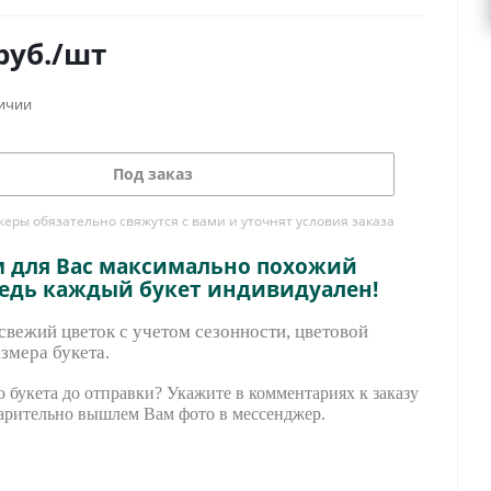
руб.
/шт
личии
Под заказ
ры обязательно свяжутся с вами и уточнят условия заказа
м для Вас максимально похожий
ведь каждый букет индивидуален!
вежий цветок с учетом сезонности, цветовой
змера букета.
 букета до отправки? Укажите в комментариях к заказу
арительно вышле
м Вам фото в мессенджер.