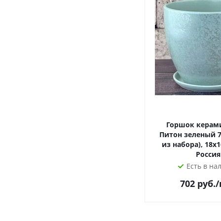
Горшок керам
Питон зеленый 7
из набора), 18х1
Россия
Есть в на
702
руб.