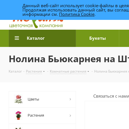
Данный веб-сайт использует cookie-файлы в цел
Продолжая использовать данный сайт, вы соглаш
информации см.
Политика Cookie
.
Доставка цветов по Уфе
Каталог
Букеты
Нолина Бьюкарнея на Ш
Каталог
-
Растения
-
Комнатные растения
-
Нолина Бьюкарнея 
Связаться с нам
Цветы
Растения