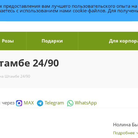
ях предоставления вам лучшего пользовательского опыта на
аетесь с использованием нами cookie-файлов. Для получе
Розы
Подарки
Для корпор
тамбе 24/90
на Штамбе 24/90
и через
MAX
Telegram
WhatsApp
Нолина Бь
Подробнее