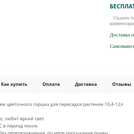
БЕСПЛА
Сказать т
комментари
Доставка 
Самовывоз 
Как купить
Оплата
Доставка
Отзывы
м цветочного горшка для пересадки растения 10,4-12л
о, любит яркий свет.
С в период покоя.
без переувлажнения, по мере просыхания почвы.