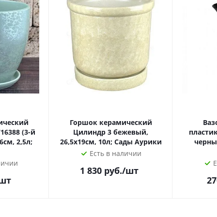
ический
Горшок керамический
Ваз
16388 (3-й
Цилиндр 3 бежевый,
пластик
6см, 2,5л;
26,5х19см, 10л; Сады Аурики
черный
Есть в наличии
личии
Е
1 830
руб.
/шт
/шт
27