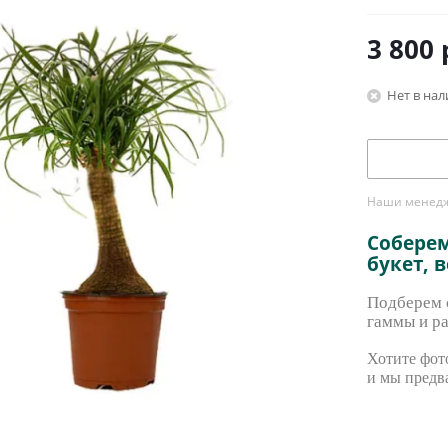
3 800
Нет в на
Наши менедже
Собере
букет, 
Подберем с
гаммы и ра
Хотите фото
и мы предв