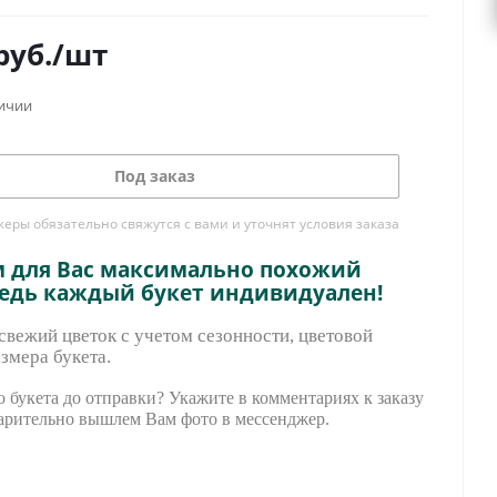
руб.
/шт
личии
Под заказ
ры обязательно свяжутся с вами и уточнят условия заказа
м для Вас максимально похожий
ведь каждый букет индивидуален!
вежий цветок с учетом сезонности, цветовой
змера букета.
 букета до отправки? Укажите в комментариях к заказу
арительно вышле
м Вам фото в мессенджер.