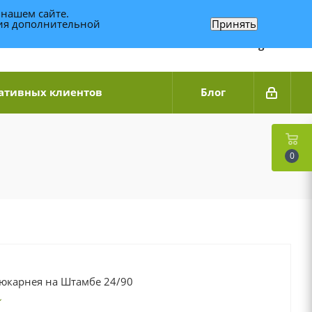
 нашем сайте.
ния дополнительной
Принять
Связаться по WhatsApp
+7 (989) 95-14-014
Звоните с 9:00 до 20:00
Связаться по Telegram
ативных клиентов
Блог
0
юкарнея на Штамбе 24/90