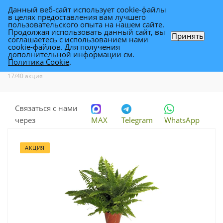
Данный веб-сайт использует cookie-файлы
0
в целях предоставления вам лучшего
пользовательского опыта на нашем сайте.
Продолжая использовать данный сайт, вы
Принять
соглашаетесь с использованием нами
Нефролепис Грин Леди 17/40 акция
cookie-файлов. Для получения
дополнительной информации см.
Политика Cookie
.
Каталог
-
Растения
-
Комнатные растения
-
Нефролепис Грин Леди
17/40 акция
Связаться с нами
через
MAX
Telegram
WhatsApp
АКЦИЯ