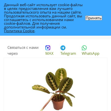
Данный веб-сайт использует cookie-файлы
0
в целях предоставления вам лучшего
пользовательского опыта на нашем сайте.
Продолжая использовать данный сайт, вы
Принять
соглашаетесь с использованием нами
Маранта Триколор 12/30
cookie-файлов. Для получения
дополнительной информации см.
Политика Cookie
.
Каталог
-
Растения
-
Комнатные растения
-
Маранта Триколор 12/30
Связаться с нами
через
MAX
Telegram
WhatsApp