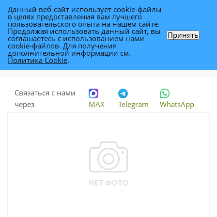
Данный веб-сайт использует cookie-файлы
0
в целях предоставления вам лучшего
пользовательского опыта на нашем сайте.
Продолжая использовать данный сайт, вы
Принять
соглашаетесь с использованием нами
Крассула Минор 13/25
cookie-файлов. Для получения
дополнительной информации см.
Политика Cookie
.
Каталог
-
Растения
-
Комнатные растения
-
Крассула Минор 13/25
Связаться с нами
через
MAX
Telegram
WhatsApp