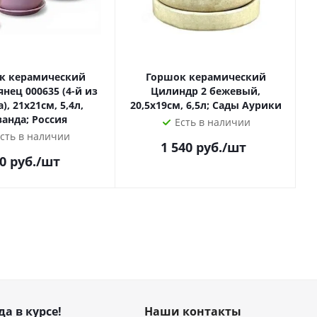
к керамический
Горшок керамический
янец 000635 (4-й из
Цилиндр 2 бежевый,
), 21х21см, 5,4л,
20,5х19см, 6,5л; Сады Аурики
ванда; Россия
Есть в наличии
сть в наличии
1 540
руб.
/шт
0
руб.
/шт
да в курсе!
Наши контакты