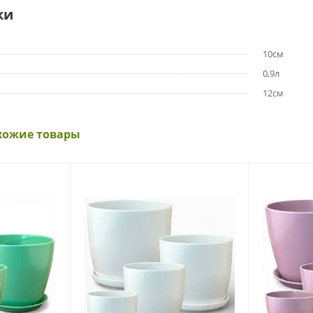
ки
10см
0,9л
12см
хожие товары