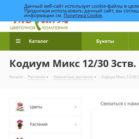
Данный веб-сайт использует cookie-файлы в цел
Продолжая использовать данный сайт, вы соглаш
информации см.
Политика Cookie
.
Доставка цветов по Уфе
Каталог
Букеты
Кодиум Микс 12/30 3ств.
Каталог
-
Растения
-
Комнатные растения
-
Кодиум Микс 12/30 3
Связаться с нам
Цветы
Растения