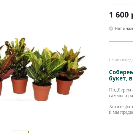
1 600
Нет в на
Наши менедже
Собере
букет, 
Подберем с
гаммы и ра
Хотите фото
и мы предв