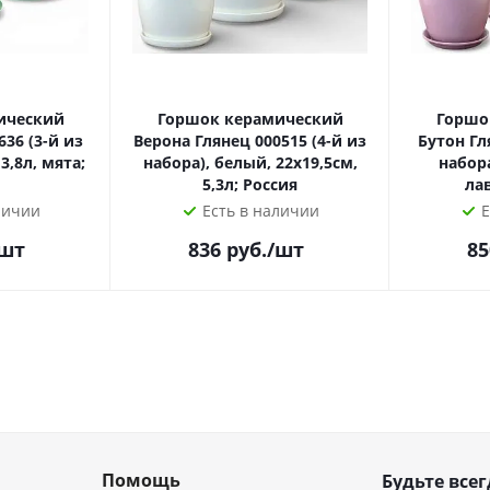
ический
Горшок керамический
Горшо
36 (3-й из
Верона Глянец 000515 (4-й из
Бутон Гл
3,8л, мята;
набора), белый, 22х19,5см,
набора
5,3л; Россия
ла
личии
Есть в наличии
Е
/шт
836
руб.
/шт
85
Помощь
Будьте всег