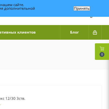
 нашем сайте.
ния дополнительной
Принять
Связаться по WhatsApp
+7 (989) 95-14-014
Звоните с 9:00 до 20:00
Связаться по Telegram
ативных клиентов
Блог
0
с 12/30 3ств.