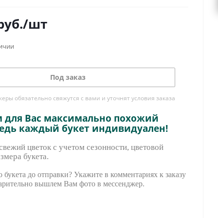
руб.
/шт
личии
Под заказ
ры обязательно свяжутся с вами и уточнят условия заказа
м для Вас максимально похожий
ведь каждый букет индивидуален!
вежий цветок с учетом сезонности, цветовой
змера букета.
 букета до отправки? Укажите в комментариях к заказу
арительно вышле
м Вам фото в мессенджер.