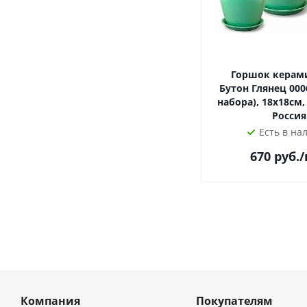
Горшок керам
Бутон Глянец 0006
набора), 18х18см, 
Россия
Есть в на
670
руб.
Компания
Покупателям