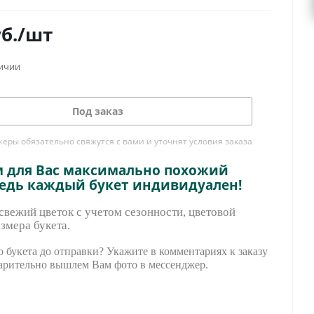
б.
/шт
личии
Под заказ
ры обязательно свяжутся с вами и уточнят условия заказа
м для Вас максимально похожий
ведь каждый букет индивидуален!
вежий цветок с учетом сезонности, цветовой
змера букета.
 букета до отправки? Укажите в комментариях к заказу
арительно вышле
м Вам фото в мессенджер.