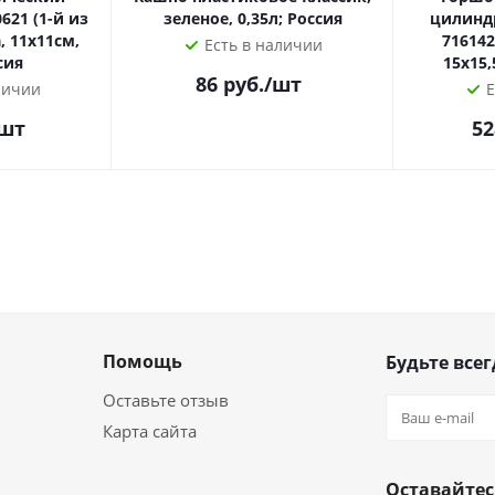
621 (1-й из
зеленое, 0,35л; Россия
цилинд
, 11х11см,
716142
Есть в наличии
сия
15х15,
86
руб.
/шт
личии
Е
/шт
52
Помощь
Будьте всег
Оставьте отзыв
Карта сайта
Оставайтес