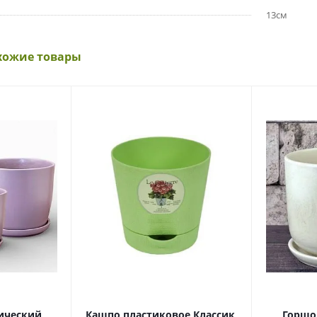
13см
хожие товары
ический
Кашпо пластиковое Классик,
Горшо