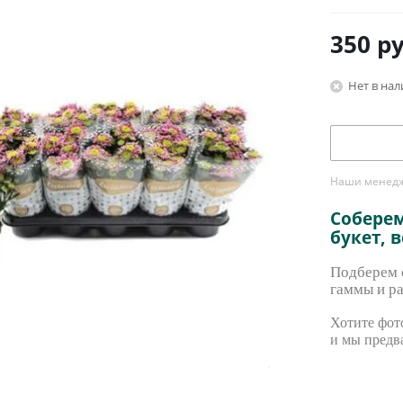
350
ру
Нет в на
Наши менедже
Собере
букет, 
Подберем с
гаммы и ра
Хотите фото
и мы предв