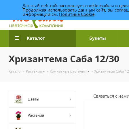
Данный веб-сайт использует cookie-файлы в цел
Продолжая использовать данный сайт, вы соглаш
информации см.
Политика Cookie
.
Доставка цветов по Уфе
Каталог
Букеты
Хризантема Саба 12/30
Каталог
-
Растения
-
Комнатные растения
-
Хризантема Саба 12
Связаться с нам
Цветы
Растения