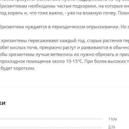
Хризантемам необходимы частые подкормки, на которые он
од корень и, что тоже важно, - уже на влажную почву. По
Хризантема нуждается в периодическом опрыскивании. Но э
 хризантемы пересаживают каждый год, старые растения пе
юбят кислых почв, прекрасно растут и развиваются в обычно
Чтобы хризантемы лучше ветвились их нужно обрезать и пр
прохладное помещение около 10-15°С. При более высоких те
 будет коротким.
ки
11см
2,7л