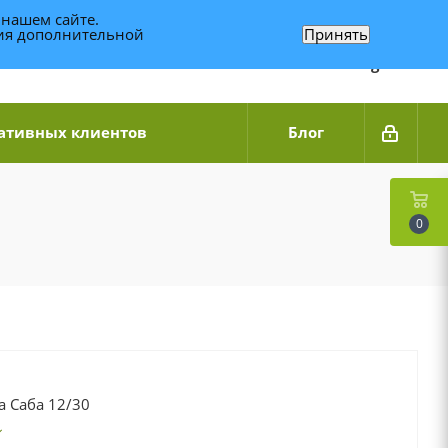
 нашем сайте.
ния дополнительной
Принять
Связаться по WhatsApp
+7 (989) 95-14-014
Звоните с 9:00 до 20:00
Связаться по Telegram
ативных клиентов
Блог
0
а Саба 12/30