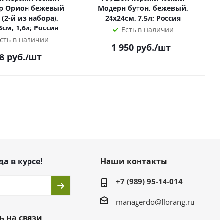
р Орион бежевый
Модерн бутон, бежевый,
 (2-й из набора),
24х24см, 7,5л; Россия
5см, 1,6л; Россия
Есть в наличии
сть в наличии
1 950
руб.
/шт
8
руб.
/шт
да в курсе!
Наши контакты
+7 (989) 95-14-014
managerdo@florang.ru
ь на связи