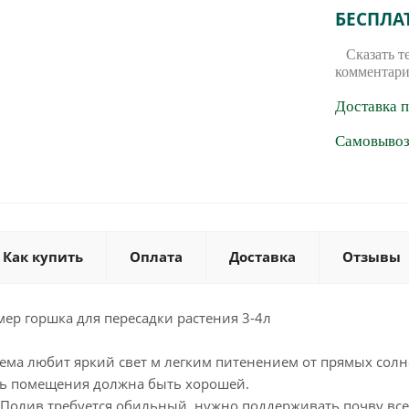
БЕСПЛА
Сказать т
комментари
Доставка 
Самовывоз 
Как купить
Оплата
Доставка
Отзывы
ер горшка для пересадки растения 3-4л
ема любит яркий свет м легким питенением от прямых солн
ь помещения должна быть хорошей.
 Полив требуется обильный, нужно поддерживать почву всег