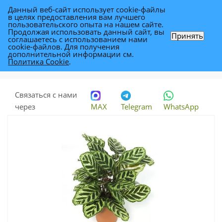
Данный веб-сайт использует cookie-файлы
0
в целях предоставления вам лучшего
пользовательского опыта на нашем сайте.
Продолжая использовать данный сайт, вы
Принять
соглашаетесь с использованием нами
Калатея Макояна 12/25
cookie-файлов. Для получения
дополнительной информации см.
Политика Cookie
.
Каталог
-
Растения
-
Комнатные растения
-
Калатея Макояна 12/25
Связаться с нами
через
MAX
Telegram
WhatsApp