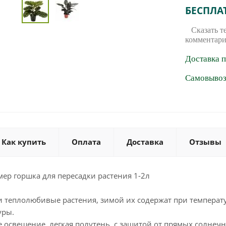
БЕСПЛА
Сказать т
комментари
Доставка 
Самовывоз 
Как купить
Оплата
Доставка
Отзывы
ер горшка для пересадки растения 1-2л
и теплолюбивые растения, зимой их содержат при температу
уры.
освещение, легкая полутень, с защитой от прямых солнечн