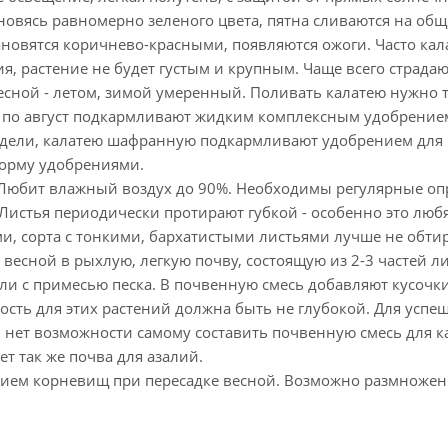
ановясь равномерно зеленого цвета, пятна сливаются на о
тановятся коричнево-красными, появляются ожоги. Часто ка
я, растение не будет густым и крупным. Чаще всего страда
сной - летом, зимой умеренный. Поливать калатею нужно т
я по август подкармливают жидким комплексным удобрение
едели, калатею шафранную подкармливают удобрением для 
корму удобрениями.
 Любит влажный воздух до 90%. Необходимы регулярные о
Листья периодически протирают губкой - особенно это люб
и, сорта с тонкими, бархатистыми листьями лучше не обти
 весной в рыхлую, легкую почву, состоящую из 2-3 частей л
ли с примесью песка. В почвенную смесь добавляют кусочки
кость для этих растений должна быть не глубокой. Для ус
 нет возможности самому составить почвенную смесь для к
т так же почва для азалий.
ием корневищ при пересадке весной. Возможно размножен