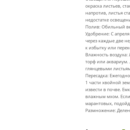
окраска листьев, ст
напротив, листья с
недостатке освещени
Полив: Обильный ве
Удобрение: С апрел
через каждые две н
к избытку или пере
Влажность воздуха:
торф или аквариум. 
глянцевыми листьям
Пересадка: Ежегодно
1 части хвойной зем
извести в почве. Ем
влажным мхом. Если
марантовых, подойде
Размножение: Делен