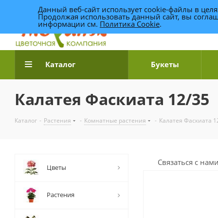
Данный веб-сайт использует cookie-файлы в цел
Продолжая использовать данный сайт, вы соглаш
информации см.
Политика Cookie
.
Доставка цветов по Уфе
Каталог
Букеты
Калатея Фаскиата 12/35
Каталог
-
Растения
-
Комнатные растения
-
Калатея Фаскиата 1
Связаться с нам
Цветы
Растения