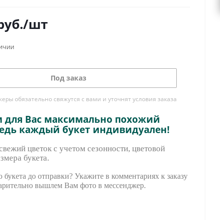
руб.
/шт
личии
Под заказ
ры обязательно свяжутся с вами и уточнят условия заказа
м для Вас максимально похожий
ведь каждый букет индивидуален!
вежий цветок с учетом сезонности, цветовой
змера букета.
 букета до отправки? Укажите в комментариях к заказу
арительно вышле
м Вам фото в мессенджер.