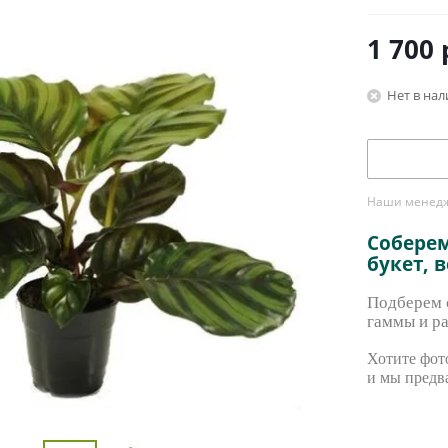
1 700
Нет в на
Наши менедже
Собере
букет, 
Подберем с
гаммы и ра
Хотите фото
и мы предв