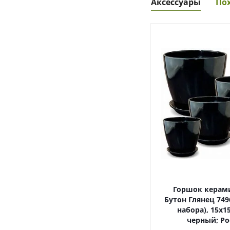
Аксессуары
По
Горшок керам
Бутон Глянец 7496
набора), 15х15
черный; Ро