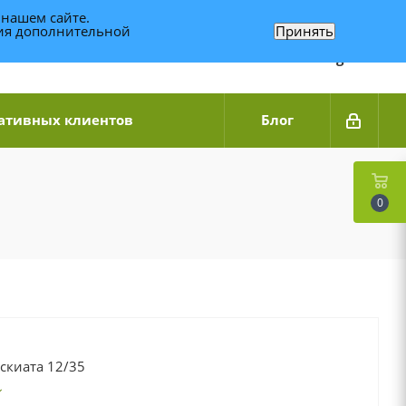
 нашем сайте.
ния дополнительной
Принять
Связаться по WhatsApp
+7 (989) 95-14-014
Звоните с 9:00 до 20:00
Связаться по Telegram
ативных клиентов
Блог
0
скиата 12/35