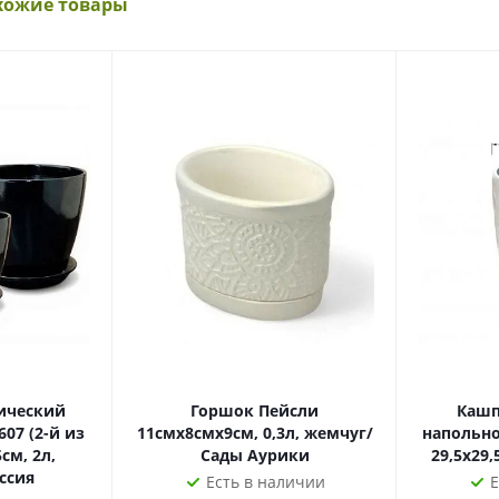
хожие товары
ический
Горшок Пейсли
Кашп
07 (2-й из
11смх8смх9см, 0,3л, жемчуг/
напольно
см, 2л,
Сады Аурики
ссия
Есть в наличии
Е