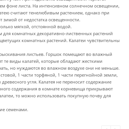
бщем фоне листа. На интенсивном солнечном освещении,
латею считают тенелюбивым растением, однако при
ют зимой от недостатка освещенности.
олько мягкой, отстоянной водой.
м для комнатных декоративно-лиственных растений
цветущих комнатных растений. Калатеи чувствительны
прыскивания листьев. Горшок помещают во влажный
ят те виды калатей, которые обладают жесткими
рать, но нуждаются во влажном воздухе они не меньше.
истовой, 1 части торфяной, 1 части перегнойной земли,
 древесного угля. Калатея не переносит содержание
пешного содержания в комнате корневища прикрывают
алатеи, то можно использовать покупную почву для
ие семенами.