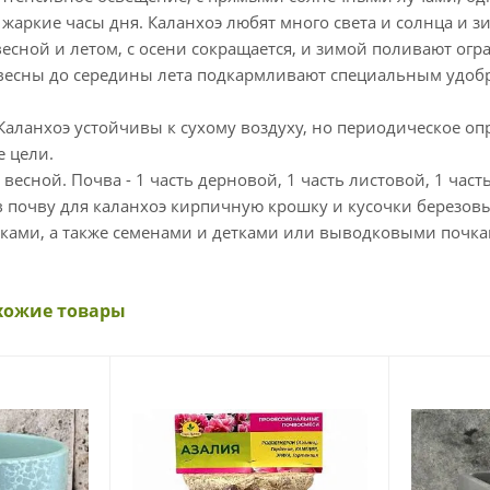
жаркие часы дня. Каланхоэ любят много света и солнца и з
есной и летом, с осени сокращается, и зимой поливают огр
 весны до середины лета подкармливают специальным удобре
Каланхоэ устойчивы к сухому воздуху, но периодическое оп
е цели.
 весной. Почва - 1 часть дерновой, 1 часть листовой, 1 час
 почву для каланхоэ кирпичную крошку и кусочки березовы
ками, а также семенами и детками или выводковыми почка
хожие товары