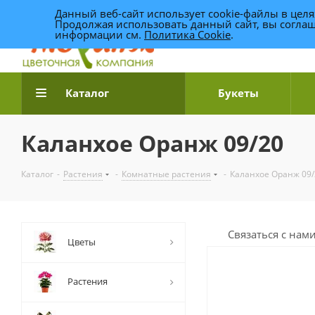
Данный веб-сайт использует cookie-файлы в цел
Продолжая использовать данный сайт, вы соглаш
информации см.
Политика Cookie
.
Доставка цветов по Уфе
Каталог
Букеты
Каланхое Оранж 09/20
Каталог
-
Растения
-
Комнатные растения
-
Каланхое Оранж 09/
Связаться с нам
Цветы
Растения