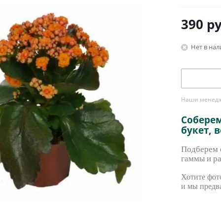
390
ру
Нет в на
Наши менедже
Собере
букет, 
Подберем с
гаммы и ра
Хотите фото
и мы предв