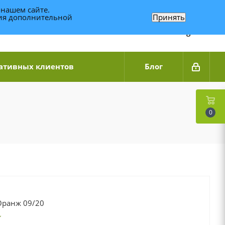
 нашем сайте.
ния дополнительной
Принять
Связаться по WhatsApp
+7 (989) 95-14-014
Звоните с 9:00 до 20:00
Связаться по Telegram
ативных клиентов
Блог
0
Оранж 09/20