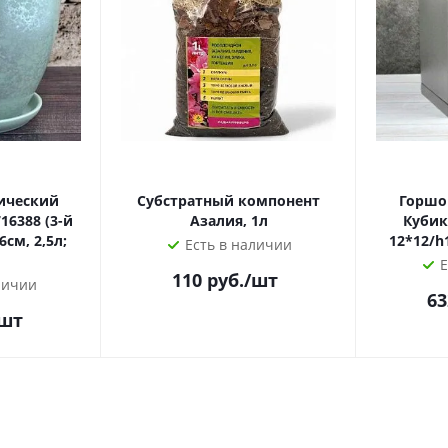
ический
Субстратный компонент
Горшо
16388 (3-й
Азалия, 1л
Кубик
6см, 2,5л;
Есть в наличии
Е
110
руб.
/шт
личии
63
/шт