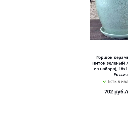
Горшок керам
Питон зеленый 7
из набора), 18х1
Россия
Есть в на
702
руб.