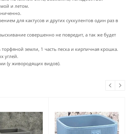
имой и летом.
аниченно.
нием для кактусов и других суккулентов один раз в
рыскивание совершенно не повредит, а так же будет
ть торфяной земли, 1 часть песка и кирпичная крошка.
х углей.
ми (у живородящих видов).