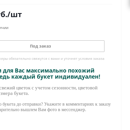
б.
/шт
личии
Под заказ
ры обязательно свяжутся с вами и уточнят условия заказа
м для Вас максимально похожий
ведь каждый букет индивидуален!
вежий цветок с учетом сезонности, цветовой
змера букета.
 букета до отправки? Укажите в комментариях к заказу
арительно вышле
м Вам фото в мессенджер.