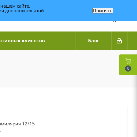
 нашем сайте.
ния дополнительной
Принять
Связаться по WhatsApp
+7 (989) 95-14-014
Звоните с 9:00 до 20:00
Связаться по Telegram
ативных клиентов
Блог
0
ммилярия 12/15