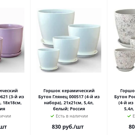
ический
Горшок керамический
Горшо
621 (3-й из
Бутон Глянец 000517 (4-й из
Бутон Ро
, 18х18см,
набора), 21х21см, 5,4л,
(4-й из
сия
белый; Россия
5,4л
личии
Есть в наличии
Е
/шт
830
руб.
/шт
80