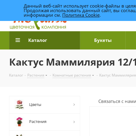
Данный веб-сайт использует cookie-файлы в цел
Продолжая использовать данный сайт, вы соглаш
информации см.
Политика Cookie
.
Доставка цветов по Уфе
Каталог
Букеты
Кактус Маммилярия 12/
Каталог
-
Растения
-
Комнатные растения
-
Кактус Маммилярия
Связаться с нам
Цветы
Растения