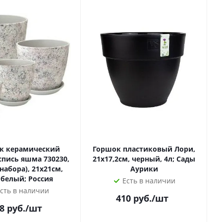
к керамический
Горшок пластиковый Лори,
спись яшма 730230,
21х17,2см, черный, 4л; Сады
 набора), 21х21см,
Аурики
, белый; Россия
Есть в наличии
сть в наличии
410
руб.
/шт
8
руб.
/шт