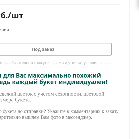
б.
/шт
личии
Под заказ
ры обязательно свяжутся с вами и уточнят условия заказа
м для Вас максимально похожий
ведь каждый букет индивидуален!
вежий цветок с учетом сезонности, цветовой
змера букета.
 букета до отправки? Укажите в комментариях к заказу
арительно вышле
м Вам фото в мессенджер.