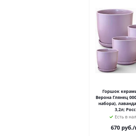
Горшок керам
Верона Глянец 000
набора), лаванда
3,2л; Рос
Есть в на
670
руб.