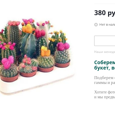
380
ру
Нет в на
Наши менедже
Собере
букет, 
Подберем с
гаммы и ра
Хотите фото
и мы предв