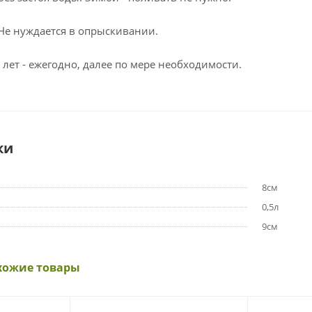
 Не нуждается в опрыскивании.
 лет - ежегодно, далее по мере необходимости.
ки
8см
0,5л
9см
хожие товары