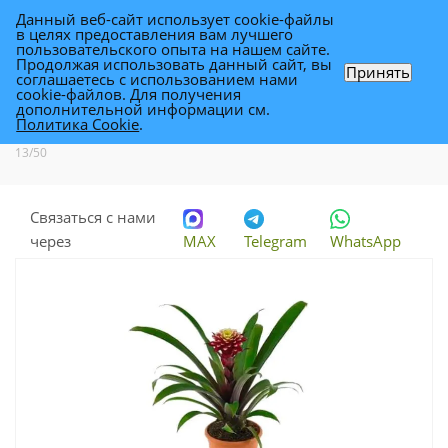
Данный веб-сайт использует cookie-файлы
0
в целях предоставления вам лучшего
пользовательского опыта на нашем сайте.
Продолжая использовать данный сайт, вы
Принять
соглашаетесь с использованием нами
Гузмания Франческа 13/50
cookie-файлов. Для получения
дополнительной информации см.
Политика Cookie
.
Каталог
-
Растения
-
Комнатные растения
-
Гузмания Франческа
13/50
Связаться с нами
через
MAX
Telegram
WhatsApp