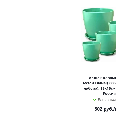
Горшок керам
Бутон Глянец 0006
набора), 15х15см,
Россия
Есть в на
502
руб.