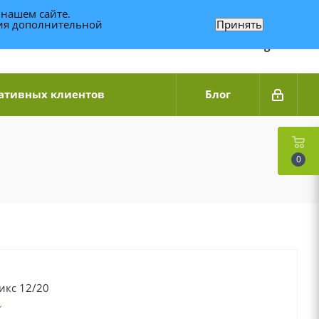
 нашем сайте.
ния дополнительной
Принять
Связаться по WhatsApp
+7 (989) 95-14-014
Звоните с 9:00 до 20:00
Связаться по Telegram
ативных клиентов
Блог
0
икс 12/20