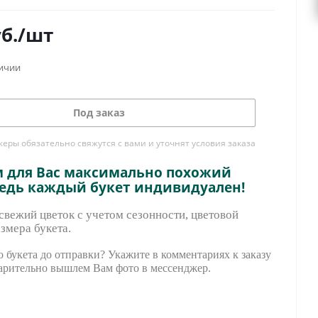
б.
/шт
личии
Под заказ
ры обязательно свяжутся с вами и уточнят условия заказа
м для Вас максимально похожий
ведь каждый букет индивидуален!
вежий цветок с учетом сезонности, цветовой
змера букета.
 букета до отправки? Укажите в комментариях к заказу
арительно вышле
м Вам фото в мессенджер.