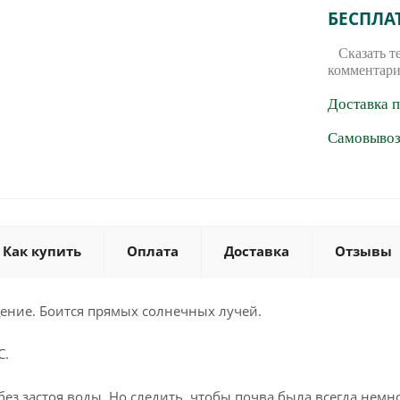
БЕСПЛА
Сказать т
комментари
Доставка 
Самовывоз 
Как купить
Оплата
Доставка
Отзывы
щение. Боится прямых солнечных лучей.
С.
ез застоя воды. Но следить, чтобы почва была всегда немн