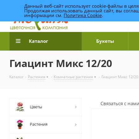
Данный веб-сайт использует cookie-файлы в цел
Продолжая использовать данный сайт, вы соглаш
информации см.
Политика Cookie
.
Доставка цветов по Уфе
Каталог
Букеты
Гиацинт Микс 12/20
Каталог
-
Растения
-
Комнатные растения
-
Гиацинт Микс 12/20
Связаться с нам
Цветы
Растения