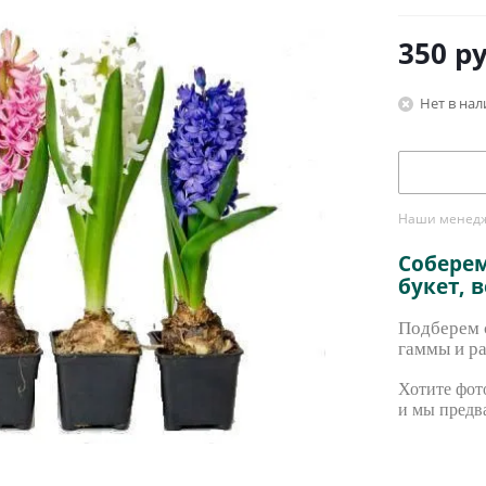
350
ру
Нет в на
Наши менедже
Собере
букет, 
Подберем с
гаммы и ра
Хотите фото
и мы предв