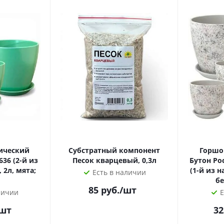
ический
Субстратный компонент
Горшо
36 (2-й из
Песок кварцевый, 0,3л
Бутон Ро
 2л, мята;
(1-й из н
Есть в наличии
бе
85
руб.
/шт
личии
Е
/шт
32