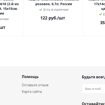
618 (2-й из
розовое, 0,7л; Россия
17х14с
, 15х15см,
ц
Есть в наличии
сия
Е
122
руб.
/шт
личии
35
/шт
Помощь
Будьте всег
Оставьте отзыв
Карта сайта
Оставайтес