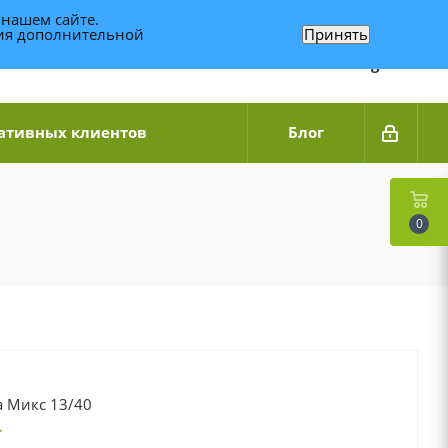
 нашем сайте.
ния дополнительной
Принять
Связаться по WhatsApp
+7 (989) 95-14-014
Звоните с 9:00 до 20:00
Связаться по Telegram
ативных клиентов
Блог
0
а Микс 13/40