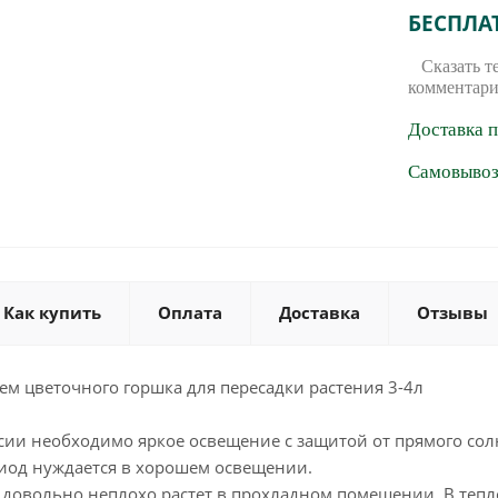
БЕСПЛА
Сказать т
комментари
Доставка 
Самовывоз 
Как купить
Оплата
Доставка
Отзывы
м цветочного горшка для пересадки растения 3-4л
сии необходимо яркое освещение с защитой от прямого сол
риод нуждается в хорошем освещении.
 довольно неплохо растет в прохладном помещении. В тепл