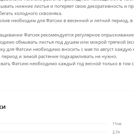
асывать нижние листья и потеряет свою декоративность и 
бегать холодного сквозняка.
лив необходим для Фатсии в весенний и летний период, 
ащивании Фатсия рекомендуется регулярное опрыскивание.
одимо обмывать листья под душем или мокрой тряпкой (есл
ку для Фатсии необходимо вносить с мая по август кажду
й период и зимой растение подкармливать не нужно.
вать Фатсию необходимо каждый год весной только в том сл
ки
11см
2,7л