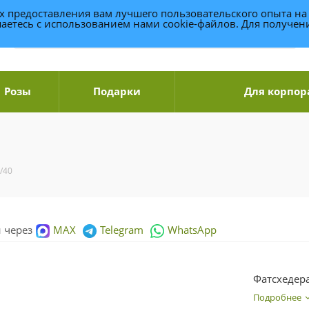
ях предоставления вам лучшего пользовательского опыта на
аетесь с использованием нами cookie-файлов. Для получе
Розы
Подарки
Для корпор
/40
и через
MAX
Telegram
WhatsApp
Фатсхедер
Подробнее