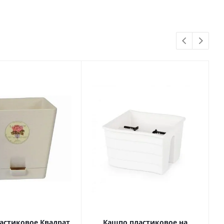
астиковое Квадрат,
Кашпо пластиковое на