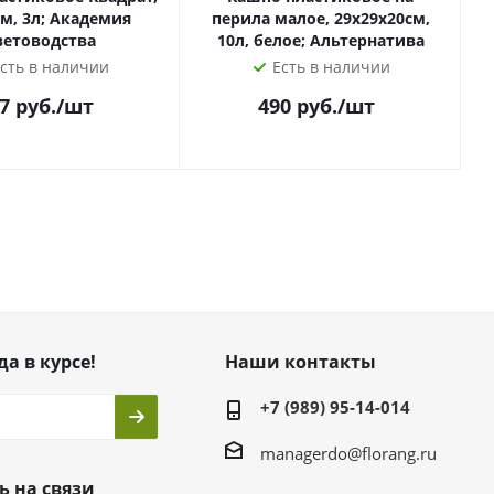
м, 3л; Академия
перила малое, 29х29х20см,
ветоводства
10л, белое; Альтернатива
сть в наличии
Есть в наличии
7
руб.
/шт
490
руб.
/шт
да в курсе!
Наши контакты
+7 (989) 95-14-014
managerdo@florang.ru
ь на связи