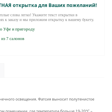
ТНАЯ открытка для Ваших пожеланий!
еплые слова легко! Укажите текст открытки в
ях к заказу и мы приложим открытку к вашему букету.
по Уфе и пригороду
из 7 салонов
нечного освещения. Фатсия выносит полутенистое
ом помещении, где температура больше 19-20°C –