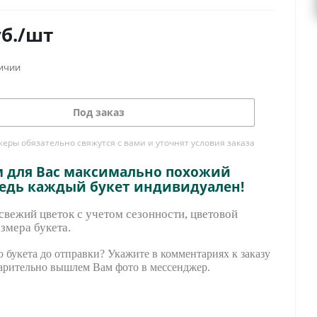
б.
/шт
личии
Под заказ
ры обязательно свяжутся с вами и уточнят условия заказа
м для Вас максимально похожий
ведь каждый букет индивидуален!
вежий цветок с учетом сезонности, цветовой
змера букета.
 букета до отправки? Укажите в комментариях к заказу
арительно вышле
м Вам фото в мессенджер.