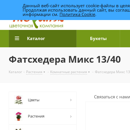
Данный веб-сайт использует cookie-файлы в цел
Продолжая использовать данный сайт, вы соглаш
информации см.
Политика Cookie
.
Доставка цветов по Уфе
Каталог
Букеты
Фатсхедера Микс 13/40
Каталог
-
Растения
-
Комнатные растения
-
Фатсхедера Микс 13
Связаться с нам
Цветы
Растения