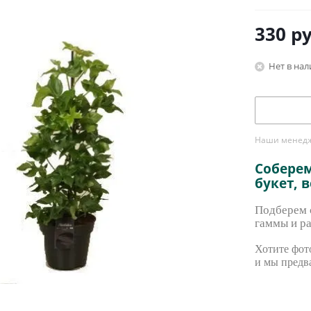
330
ру
Нет в на
Наши менедже
Собере
букет, 
Подберем с
гаммы и ра
Хотите фото
и мы предв