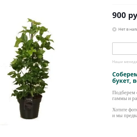
900
ру
Нет в на
Наши менедже
Собере
букет, 
Подберем с
гаммы и ра
Хотите фото
и мы предв