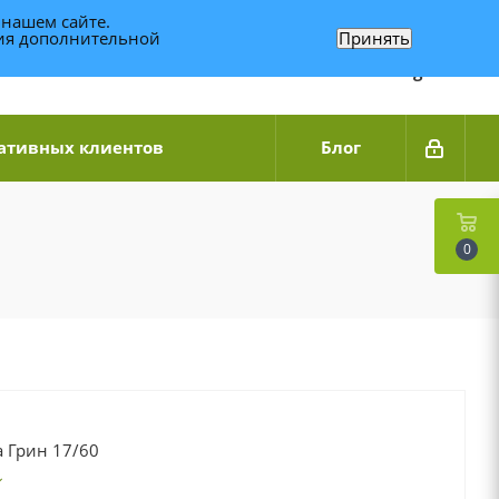
 нашем сайте.
ния дополнительной
Принять
Связаться по WhatsApp
+7 (989) 95-14-014
Звоните с 9:00 до 20:00
Связаться по Telegram
ативных клиентов
Блог
0
 Грин 17/60