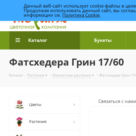
Данный веб-сайт использует cookie-файлы в цел
Продолжая использовать данный сайт, вы соглаш
информации см.
Политика Cookie
.
Доставка цветов по Уфе
Каталог
Букеты
Фатсхедера Грин 17/60
Каталог
-
Растения
-
Комнатные растения
-
Фатсхедера Грин 17
Связаться с нам
Цветы
Растения