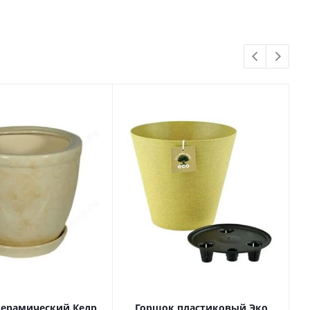
керамический Кедр
Горшок пластиковый Эко