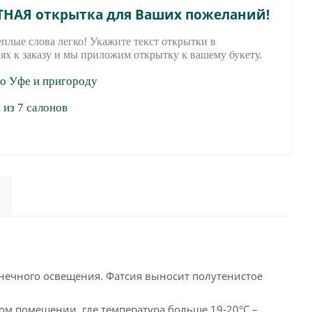
ТНАЯ открытка для Ваших пожеланий!
еплые слова легко! Укажите текст открытки в
ях к заказу и мы приложим открытку к вашему букету.
по Уфе и пригороду
из 7 салонов
нечного освещения. Фатсия выносит полутенистое
ом помещении, где температура больше 19-20°C –