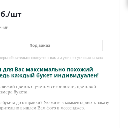
б.
/шт
личии
Под заказ
ры обязательно свяжутся с вами и уточнят условия заказа
м для Вас максимально похожий
ведь каждый букет индивидуален!
вежий цветок с учетом сезонности, цветовой
змера букета.
 букета до отправки? Укажите в комментариях к заказу
арительно вышле
м Вам фото в мессенджер.