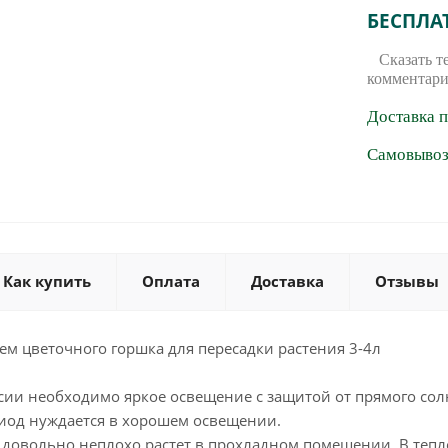
БЕСПЛА
Сказать т
комментари
Доставка 
Самовывоз 
Как купить
Оплата
Доставка
Отзывы
м цветочного горшка для пересадки растения 3-4л
сии необходимо яркое освещение с защитой от прямого сол
риод нуждается в хорошем освещении.
 довольно неплохо растет в прохладном помещении. В тепл