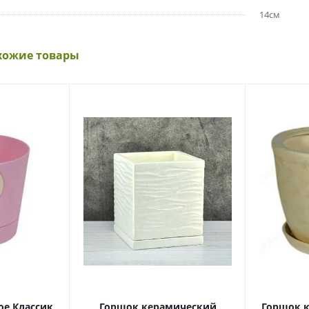
14см
хожие товары
е Классик,
Горшок керамический
Горшок 