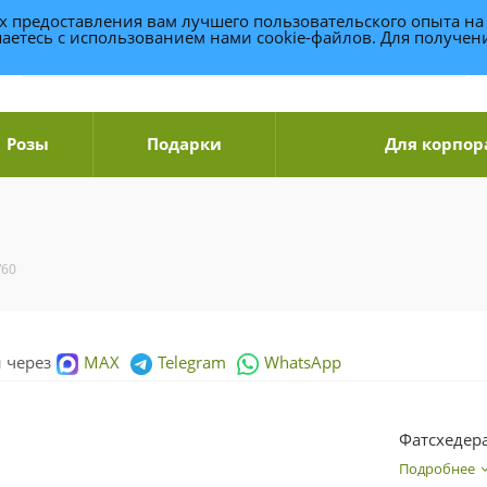
ях предоставления вам лучшего пользовательского опыта на
аетесь с использованием нами cookie-файлов. Для получе
Розы
Подарки
Для корпор
/60
и через
MAX
Telegram
WhatsApp
Фатсхедера
Подробнее