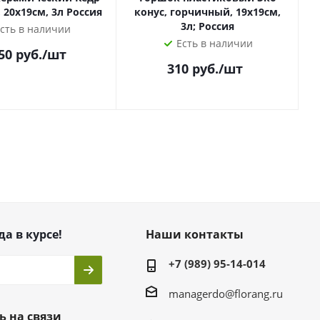
20х19см, 3л Россия
конус, горчичный, 19х19см,
3л; Россия
сть в наличии
Есть в наличии
50
руб.
/шт
310
руб.
/шт
да в курсе!
Наши контакты
+7 (989) 95-14-014
managerdo@florang.ru
ь на связи