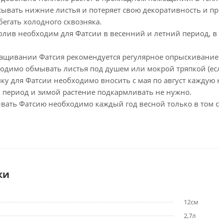
асывать нижние листья и потеряет свою декоративность и 
бегать холодного сквозняка.
лив необходим для Фатсии в весенний и летний период, 
ащивании Фатсия рекомендуется регулярное опрыскивание.
одимо обмывать листья под душем или мокрой тряпкой (есл
ку для Фатсии необходимо вносить с мая по август кажду
й период и зимой растение подкармливать не нужно.
вать Фатсию необходимо каждый год весной только в том сл
ки
12см
2,7л