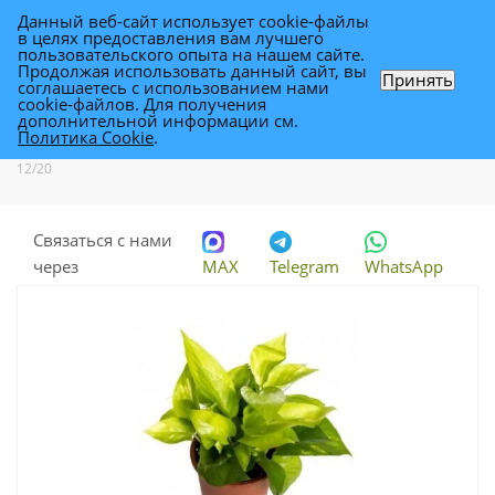
Данный веб-сайт использует cookie-файлы
0
в целях предоставления вам лучшего
пользовательского опыта на нашем сайте.
Продолжая использовать данный сайт, вы
Принять
соглашаетесь с использованием нами
Эпипремнум Голден 12/20
cookie-файлов. Для получения
дополнительной информации см.
Политика Cookie
.
Каталог
-
Растения
-
Комнатные растения
-
Эпипремнум Голден
12/20
Связаться с нами
через
MAX
Telegram
WhatsApp