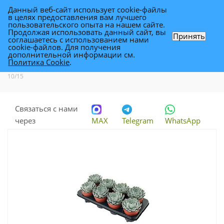
Данный веб-сайт использует cookie-файлы
0
в целях предоставления вам лучшего
пользовательского опыта на нашем сайте.
Продолжая использовать данный сайт, вы
Принять
соглашаетесь с использованием нами
Эхеверия Гранд Кинза 10/15
cookie-файлов. Для получения
дополнительной информации см.
Политика Cookie
.
Каталог
-
Растения
-
Комнатные растения
-
Эхеверия Гранд Кинза
10/15
Связаться с нами
через
MAX
Telegram
WhatsApp