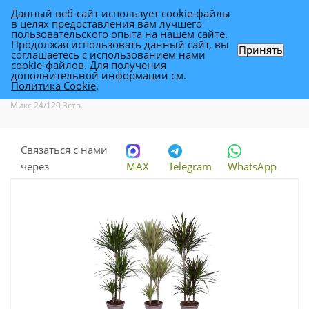
Данный веб-сайт использует cookie-файлы
0
в целях предоставления вам лучшего
пользовательского опыта на нашем сайте.
Продолжая использовать данный сайт, вы
Принять
соглашаетесь с использованием нами
Драцена Марджината Микс 24/120 3ств.
cookie-файлов. Для получения
дополнительной информации см.
Политика Cookie
.
Каталог
-
Растения
-
Комнатные растения
-
Драцена Марджината
Микс 24/120 3ств.
Связаться с нами
через
MAX
Telegram
WhatsApp