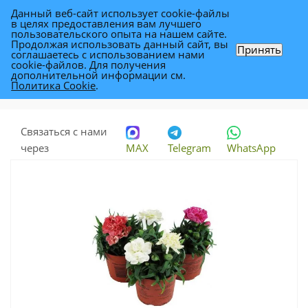
Данный веб-сайт использует cookie-файлы
0
в целях предоставления вам лучшего
пользовательского опыта на нашем сайте.
Продолжая использовать данный сайт, вы
Принять
соглашаетесь с использованием нами
Диантус Микс 09/20
cookie-файлов. Для получения
дополнительной информации см.
Политика Cookie
.
Каталог
-
Растения
-
Комнатные растения
-
Диантус Микс 09/20
Связаться с нами
через
MAX
Telegram
WhatsApp