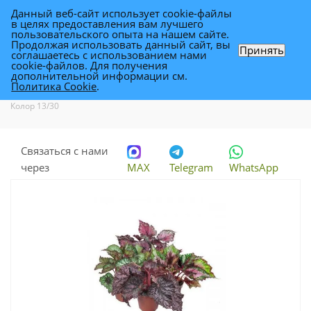
Данный веб-сайт использует cookie-файлы
0
в целях предоставления вам лучшего
пользовательского опыта на нашем сайте.
Продолжая использовать данный сайт, вы
Принять
соглашаетесь с использованием нами
Бегония Блад Меджик Колор 13/30
cookie-файлов. Для получения
дополнительной информации см.
Политика Cookie
.
Каталог
-
Растения
-
Комнатные растения
-
Бегония Блад Меджик
Колор 13/30
Связаться с нами
через
MAX
Telegram
WhatsApp