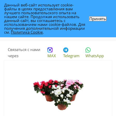
Данный веб-сайт использует cookie-
0
файлы в целях предоставления вам
лучшего пользовательского опыта на
нашем сайте. Продолжая использовать
Принять
данный сайт, вы соглашаетесь с
Азалия Микс 14/30
использованием нами cookie-файлов. Для
получения дополнительной информации
см.
Политика Cookie
.
Каталог
-
Растения
-
Комнатные растения
-
Азалия Микс 14/30
Связаться с нами
через
MAX
Telegram
WhatsApp