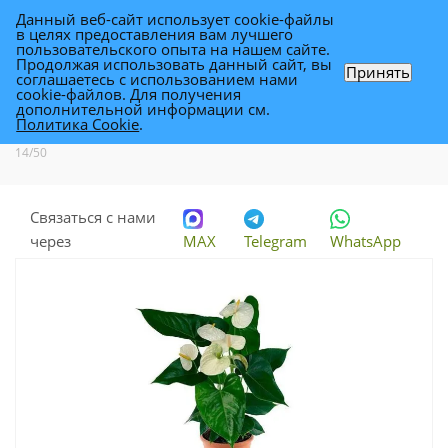
Данный веб-сайт использует cookie-файлы
0
в целях предоставления вам лучшего
пользовательского опыта на нашем сайте.
Продолжая использовать данный сайт, вы
Принять
соглашаетесь с использованием нами
Антуриум Монтана Вайт 14/50
cookie-файлов. Для получения
дополнительной информации см.
Политика Cookie
.
Каталог
-
Растения
-
Комнатные растения
-
Антуриум Монтана Вайт
14/50
Связаться с нами
через
MAX
Telegram
WhatsApp