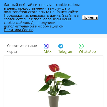
Данный веб-сайт использует cookie-файлы
0
в целях предоставления вам лучшего
пользовательского опыта на нашем сайте.
Продолжая использовать данный сайт, вы
Принять
соглашаетесь с использованием нами
Антуриум Микра 12/40
cookie-файлов. Для получения
дополнительной информации см.
Политика Cookie
.
Каталог
-
Растения
-
Комнатные растения
-
Антуриум Микра 12/40
Связаться с нами
через
MAX
Telegram
WhatsApp