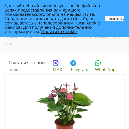
Данный веб-сайт использует cookie-файлы в
0
целях предоставления вам лучшего
пользовательского опыта на нашем сайте.
Продолжая использовать данный сайт, вы
Принять
соглашаетесь с использованием нами cookie-
Антуриум Бейби Пурпл 12/40
файлов. Для получения дополнительной
информации см.
Политика Cookie
.
Каталог
-
Растения
-
Комнатные растения
-
Антуриум Бейби Пурпл
12/40
Связаться с нами
через
MAX
Telegram
WhatsApp