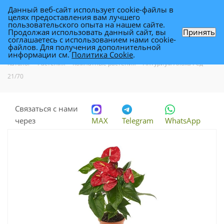
Данный веб-сайт использует cookie-файлы в
0
целях предоставления вам лучшего
пользовательского опыта на нашем сайте.
Продолжая использовать данный сайт, вы
Принять
соглашаетесь с использованием нами cookie-
Антуриум Алоха Ред 21/70
файлов. Для получения дополнительной
информации см.
Политика Cookie
.
Каталог
-
Растения
-
Комнатные растения
-
Антуриум Алоха Ред
21/70
Связаться с нами
через
MAX
Telegram
WhatsApp