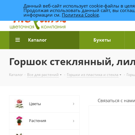
Данный веб-сайт использует cookie-файлы в цел
Продолжая использовать данный сайт, вы соглаш
информации см.
Политика Cookie
.
Доставка цветов по Уфе
Каталог
Букеты
Горшок стеклянный, лило
Каталог
-
Все для растений
-
Горшки из пластика и стекла
-
Горш
Связаться с нам
Цветы
Растения