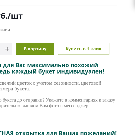
б.
/шт
личии
В корзину
Купить в 1 клик
м для Вас максимально похожий
ведь каждый букет индивидуален!
вежий цветок с учетом сезонности, цветовой
змера букета.
 букета до отправки? Укажите в комментариях к заказу
арительно вышле
м Вам фото в мессенджер.
ТНАЯ открытка для Ваших пожеланий!