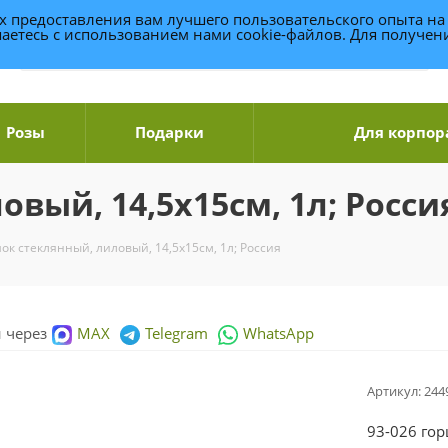
ях предоставления вам лучшего пользовательского опыта на
аетесь с использованием нами cookie-файлов. Для получе
Розы
Подарки
Для корпор
вый, 14,5х15см, 1л; Росси
ок стеклянный, лиловый, 14,5х15см, 1л; Россия
и через
MAX
Telegram
WhatsApp
Артикул:
244
93-026 го