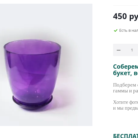
450
ру
Есть в на
Собере
букет, 
Подберем с
гаммы и ра
Хотите фото
и мы предв
БЕСПЛА