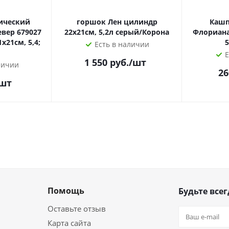
ический
горшок Лен цилиндр
Кашп
евер 679027
22х21см, 5,2л серый/Корона
Флориана,
1х21см, 5,4;
5
Есть в наличии
Е
1 550
руб.
/шт
личии
26
/шт
Помощь
Будьте всег
Оставьте отзыв
Карта сайта