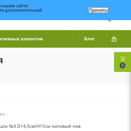
 нашем сайте.
ния дополнительной
Принять
Связаться по WhatsApp
+7 (989) 95-14-014
Звоните с 9:00 до 20:00
Связаться по Telegram
ативных клиентов
Блог
я
0
911
ршок №3 D14,5см/H15см лиловый нов