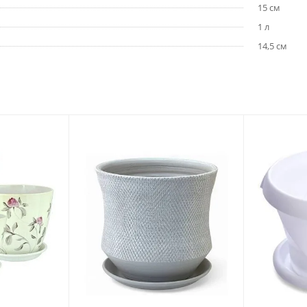
15 см
1 л
14,5 см