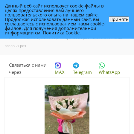
Данный веб-сайт использует cookie-файлы в
0
целях предоставления вам лучшего
пользовательского опыта на нашем сайте.
Продолжая использовать данный сайт, вы
Принять
соглашаетесь с использованием нами cookie-
Букет из 11 бело-розовых роз
файлов. Для получения дополнительной
информации см.
Политика Cookie
.
Каталог
-
Каталог цветов в Уфе
-
Букеты из роз
-
Букет из 11 бело-
розовых роз
Связаться с нами
через
MAX
Telegram
WhatsApp