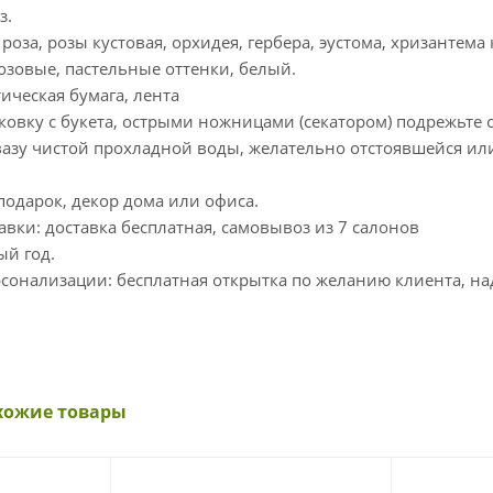
з.
, роза, розы кустовая, орхидея, гербера, эустома, хризантема
розовые, пастельные оттенки, белый.
тическая бумага, лента
аковку с букета, острыми ножницами (секатором) подрежьте 
вазу чистой прохладной воды, желательно отстоявшейся ил
подарок, декор дома или офиса.
авки: доставка бесплатная, самовывоз из 7 салонов
ый год.
сонализации: бесплатная открытка по желанию клиента, над
хожие товары