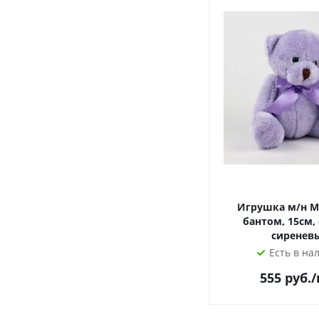
Игрушка м/н М
бантом, 15см,
сиренев
Есть в на
555
руб.