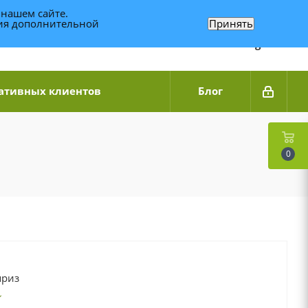
 нашем сайте.
ния дополнительной
Принять
Связаться по WhatsApp
+7 (989) 95-14-014
Звоните с 9:00 до 20:00
Связаться по Telegram
ативных клиентов
Блог
0
приз