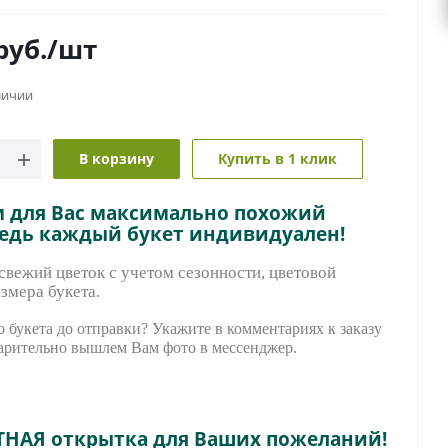
руб.
/шт
личии
В корзину
Купить в 1 клик
м для Вас максимально похожий
ведь каждый букет индивидуален!
вежий цветок с учетом сезонности, цветовой
змера букета.
 букета до отправки? Укажите в комментариях к заказу
арительно вышле
м Вам фото в мессенджер.
ТНАЯ открытка для Ваших пожеланий!