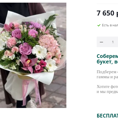
7 650
Есть в на
Собере
букет, 
Подберем с
гаммы и ра
Хотите фото
и мы предв
БЕСПЛА