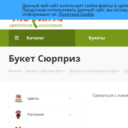
Данный веб-сайт использует cookie-файлы в цел
Продолжая использовать данный сайт, вы соглаш
информации см.
Политика Cookie
.
Доставка цветов по Уфе
Каталог
Букеты
Букет Сюрприз
Каталог
-
Каталог цветов в Уфе
-
Букеты и композиции в Уфе
-
Б
Связаться с нам
Цветы
Растения