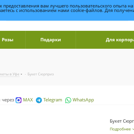
ях предоставления вам лучшего пользовательского опыта на
аетесь с использованием нами cookie-файлов. Для получе
Розы
Подарки
Для корпор
укеты в Уфе
-
Букет Сюрприз
и через
MAX
Telegram
WhatsApp
Букет Сюр
Подробнее