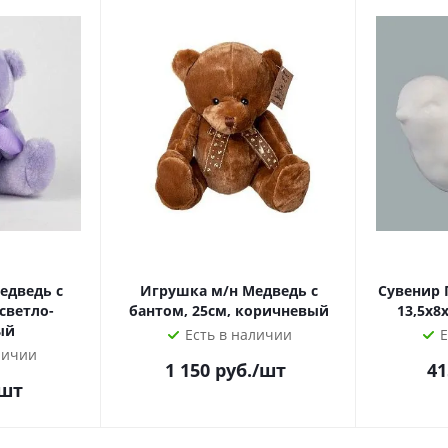
едведь с
Игрушка м/н Медведь с
Сувенир 
 светло-
бантом, 25см, коричневый
13,5x8
ый
Есть в наличии
Е
личии
1 150
руб.
/шт
41
/шт