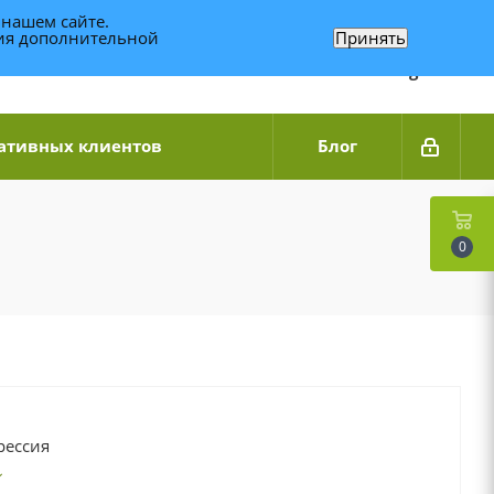
 нашем сайте.
ния дополнительной
Принять
Связаться по WhatsApp
+7 (989) 95-14-014
Звоните с 9:00 до 20:00
Связаться по Telegram
ативных клиентов
Блог
0
рессия