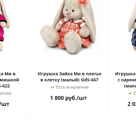
а Ми в
Игрушка Зайка Ми в платье
Игрушка 
с мишкой
в клетку (малый) SidS-667
с сире
S-622
(мала
Есть в наличии
личии
Е
1 800
руб.
/шт
/шт
2 0