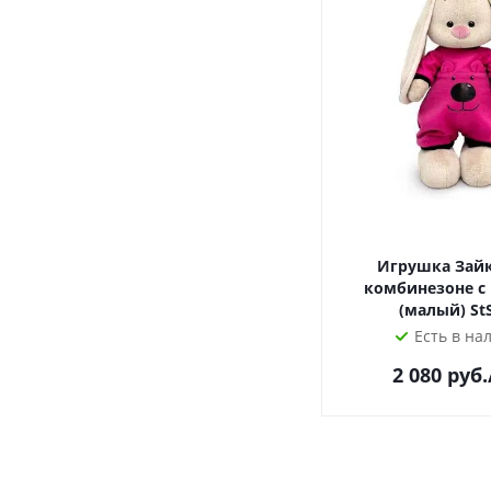
Игрушка Зайк
комбинезоне 
(малый) St
Есть в на
2 080
руб.