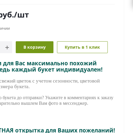
руб.
/шт
личии
В корзину
Купить в 1 клик
м для Вас максимально похожий
ведь каждый букет индивидуален!
вежий цветок с учетом сезонности, цветовой
змера букета.
 букета до отправки? Укажите в комментариях к заказу
арительно вышле
м Вам фото в мессенджер.
ТНАЯ открытка для Ваших пожеланий!