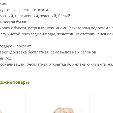
сия.
а кустовая, зелень, гипсофила
красный, персиковый, зеленый, белый.
тическая бумага.
аковку с букета, острыми ножницами (секатором) подрежьте 
вазу чистой прохладной воды, желательно отстоявшейся ил
подарок, презент.
авки: доставка бесплатная, самовывоз из 7 салонов
ый год.
сонализации: бесплатная открытка по желанию клиента, над
хожие товары