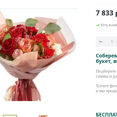
7 833
Есть в на
Собере
букет, 
Подберем с
гаммы и ра
Хотите фото
и мы предв
БЕСПЛА