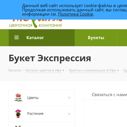
Данный веб-сайт использует cookie-файлы в цел
Продолжая использовать данный сайт, вы соглаш
информации см.
Политика Cookie
.
Доставка цветов по Уфе
Каталог
Букеты
Букет Экспрессия
Каталог
-
Каталог цветов в Уфе
-
Букеты и композиции в Уфе
-
Б
Связаться с нам
Цветы
Растения