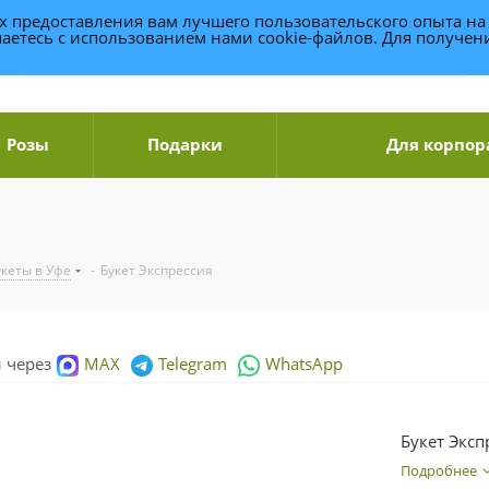
ях предоставления вам лучшего пользовательского опыта на
аетесь с использованием нами cookie-файлов. Для получе
Розы
Подарки
Для корпор
укеты в Уфе
-
Букет Экспрессия
и через
MAX
Telegram
WhatsApp
Букет Эксп
Подробнее