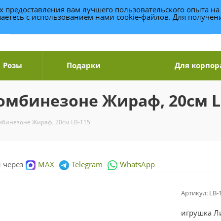
ях предоставления вам лучшего пользовательского опыта на
аетесь с использованием нами cookie-файлов. Для получе
Розы
Подарки
Для корпор
омбинезоне Жираф, 20см L
мбинезоне Жираф, 20см LB-115
и через
MAX
Telegram
WhatsApp
Артикул:
LB-
игрушка Л