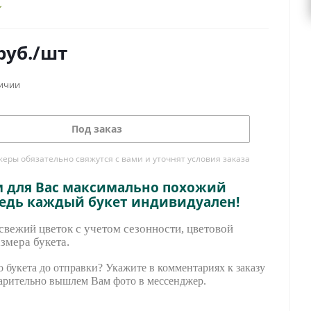
руб.
/шт
личии
Под заказ
ры обязательно свяжутся с вами и уточнят условия заказа
м для Вас максимально похожий
ведь каждый букет индивидуален!
вежий цветок с учетом сезонности, цветовой
змера букета.
 букета до отправки? Укажите в комментариях к заказу
арительно вышле
м Вам фото в мессенджер.