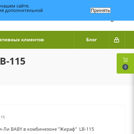
 нашем сайте.
ния дополнительной
Принять
Связаться по WhatsApp
+7 (989) 95-14-014
Звоните с 9:00 до 20:00
Связаться по Telegram
ативных клиентов
Блог
B-115
0
115
и-Ли BABY в комбинезоне "Жираф" LB-115