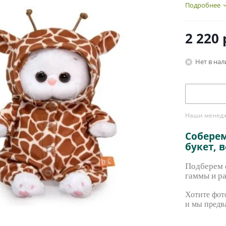
Подробнее
2 220
Нет в на
Наши менедже
Собере
букет, 
Подберем с
гаммы и ра
Хотите фото
и мы предв