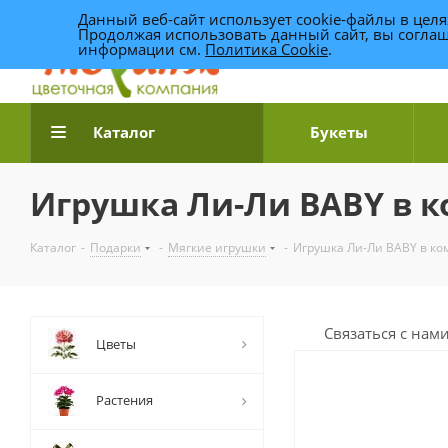
Данный веб-сайт использует cookie-файлы в цел
Продолжая использовать данный сайт, вы соглаш
информации см.
Политика Cookie
.
Доставка цветов по Уфе
Каталог
Букеты
Игрушка Ли-Ли BABY в к
Каталог
-
Подарки
-
Мягкие игрушки
-
Игрушка Ли-Ли BABY в ко
Связаться с нам
Цветы
Растения