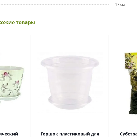
17 см
хожие товары
ический
Горшок пластиковый для
Субстр