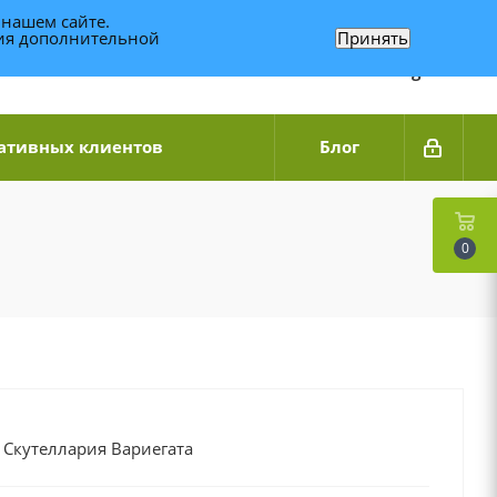
 нашем сайте.
ния дополнительной
Принять
Связаться по WhatsApp
+7 (989) 95-14-014
Звоните с 9:00 до 20:00
Связаться по Telegram
ативных клиентов
Блог
0
 Скутеллария Вариегата