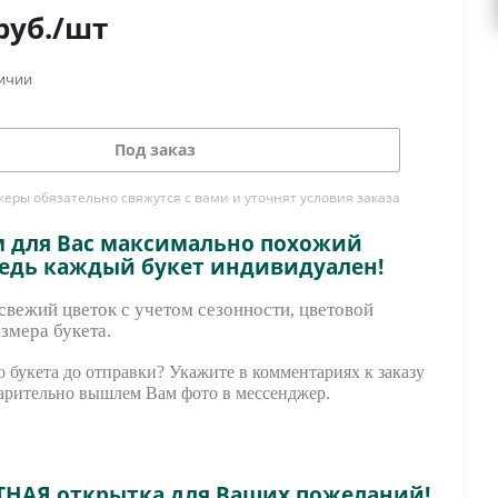
руб.
/шт
личии
Под заказ
ры обязательно свяжутся с вами и уточнят условия заказа
м для Вас максимально похожий
ведь каждый букет индивидуален!
вежий цветок с учетом сезонности, цветовой
змера букета.
 букета до отправки? Укажите в комментариях к заказу
арительно вышле
м Вам фото в мессенджер.
ТНАЯ открытка для Ваших пожеланий!