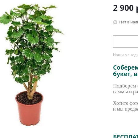
2 900
Нет в на
Наши менедже
Собере
букет, 
Подберем с
гаммы и ра
Хотите фото
и мы предв
БЕСПЛА