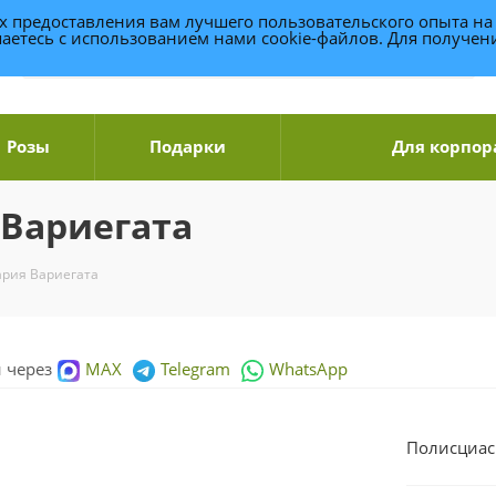
ях предоставления вам лучшего пользовательского опыта на
аетесь с использованием нами cookie-файлов. Для получе
Розы
Подарки
Для корпор
 Вариегата
ария Вариегата
и через
MAX
Telegram
WhatsApp
Полисциас