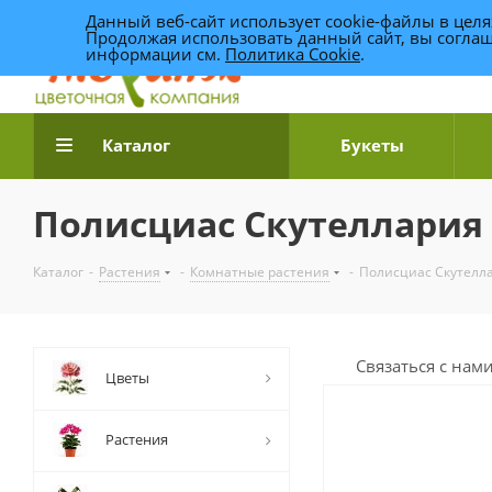
Данный веб-сайт использует cookie-файлы в цел
Продолжая использовать данный сайт, вы соглаш
информации см.
Политика Cookie
.
Доставка цветов по Уфе
Каталог
Букеты
Полисциас Скутеллария
Каталог
-
Растения
-
Комнатные растения
-
Полисциас Скутелл
Связаться с нам
Цветы
Растения