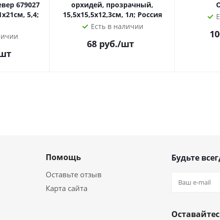
евер 679027
орхидей, прозрачный,
О
1х21см, 5,4;
15,5х15,5х12,3см, 1л; Россия
Е
Есть в наличии
10
личии
68
руб.
/шт
/шт
Помощь
Будьте всег
Оставьте отзыв
Карта сайта
Оставайтес