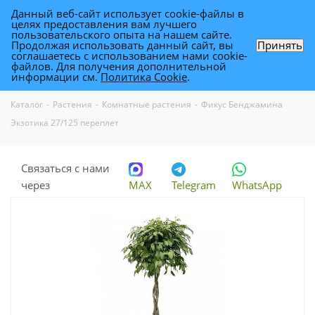
Данный веб-сайт использует cookie-файлы в
0
целях предоставления вам лучшего
пользовательского опыта на нашем сайте.
Продолжая использовать данный сайт, вы
Принять
соглашаетесь с использованием нами cookie-
Фикус Бенджамина Экзотика 27/125
файлов. Для получения дополнительной
информации см.
Политика Cookie
.
переплет
Каталог
-
Растения
-
Комнатные растения
-
Фикус Бенджамина
Экзотика 27/125 переплет
Связаться с нами
через
MAX
Telegram
WhatsApp