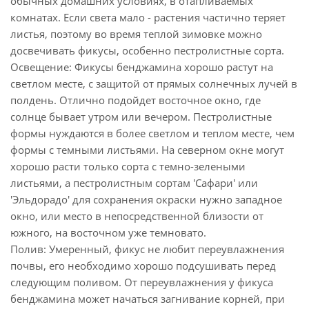
обычных домашних условиях, в отапливаемых
комнатах. Если света мало - растения частично теряет
листья, поэтому во время теплой зимовке можно
досвечивать фикусы, особенно пестролистные сорта.
Освещение: Фикусы бенджамина хорошо растут на
светлом месте, с защитой от прямых солнечных лучей в
полдень. Отлично подойдет восточное окно, где
солнце бывает утром или вечером. Пестролистные
формы нуждаются в более светлом и теплом месте, чем
формы с темными листьями. На северном окне могут
хорошо расти только сорта с темно-зелеными
листьями, а пестролистным сортам 'Сафари' или
'Эльдорадо' для сохранения окраски нужно западное
окно, или место в непосредственной близости от
южного, на восточном уже темновато.
Полив: Умеренный, фикус не любит переувлажнения
почвы, его необходимо хорошо подсушивать перед
следующим поливом. От переувлажнения у фикуса
бенджамина может начаться загнивание корней, при