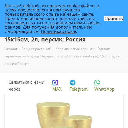
Данный веб-сайт использует cookie-файлы в
0
целях предоставления вам лучшего
пользовательского опыта на нашем сайте.
Продолжая использовать данный сайт, вы
Принять
соглашаетесь с использованием нами cookie-
Горшок керамический Бутон
файлов. Для получения дополнительной
информации см.
Политика Cookie
.
Перламутр 675203 (2-й из набора),
15х15см, 2л, персик; Россия
Каталог
-
Все для растений
-
Керамические горшки
-
Горшок
керамический Бутон Перламутр 675203 (2-й из набора), 15х15см, 2л,
персик; Россия
Связаться с нами
через
MAX
Telegram
WhatsApp