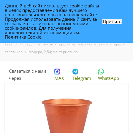
Данный веб-сайт использует cookie-файлы
0
в целях предоставления вам лучшего
пользовательского опыта на нашем сайте.
Продолжая использовать данный сайт, вы
Принять
соглашаетесь с использованием нами
Горшок пластиковый Мадера, 2,5л;
cookie-файлов. Для получения
дополнительной информации см.
Альтернатива
Политика Cookie
.
Каталог
-
Все для растений
-
Горшки из пластика и стекла
-
Горшок
пластиковый Мадера, 2,5л; Альтернатива
Связаться с нами
через
MAX
Telegram
WhatsApp